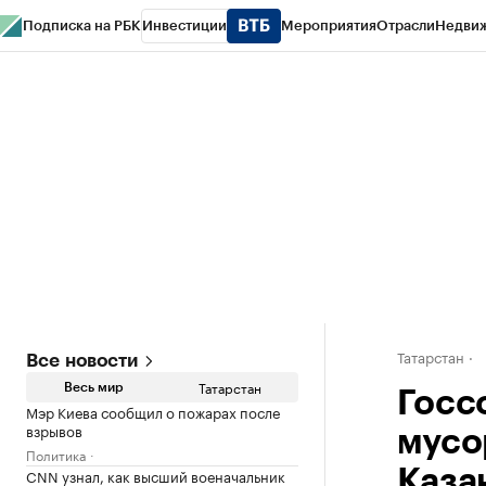
Подписка на РБК
Инвестиции
Мероприятия
Отрасли
Недви
РБК Life
Тренды
Визионеры
Национальные проекты
Город
Стиль
Кр
Спецпроекты СПб
Конференции СПб
Спецпроекты
Проверка конт
Татарстан
Все новости
Татарстан
Весь мир
Госс
Мэр Киева сообщил о пожарах после
взрывов
мусо
Политика
CNN узнал, как высший военачальник
Каза