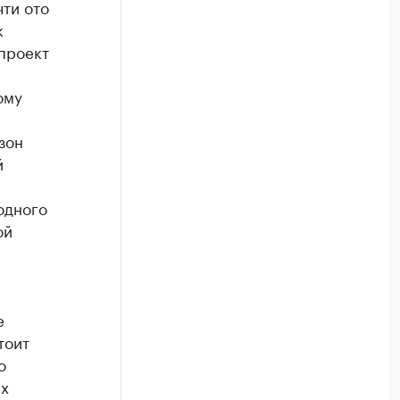
ти ото
к
опроект
ому
зон
й
одного
ой
е
тоит
о
их