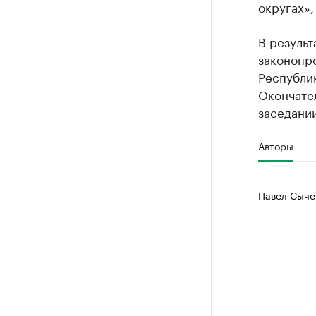
округах»,
В результ
законопр
Республи
Окончател
заседании
Авторы
Павел Сыче