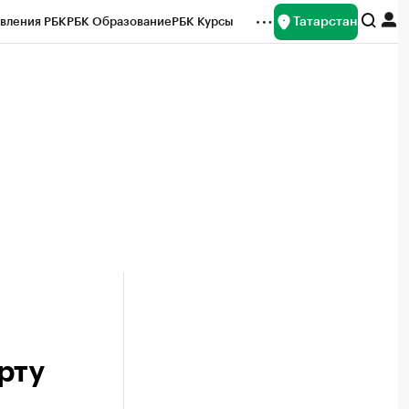
Татарстан
вления РБК
РБК Образование
РБК Курсы
рейтинги
Франшизы
Газета
ок наличной валюты
рту