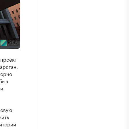
опроект
арстан,
торно
 был
ли
новую
вить
ритории