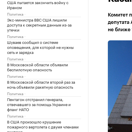
США пытается закончить войну с
Ираном
Политика
Комитет п
Экс-министра ВВС США лишили
депутата
доступа к секретным данным из-за
утечки
не ближе 
Политика
Шуваев сообщил о системе
оповещения, для которой не нужны
сеть и зарядка
Политика
В Московской области объявили
беспилотную опасность
Политика
В Московской области второй раз за
ночь объявили ракетную опасность
Политика
Пентагон отстранил генерала,
отвечавшего за помощь Украине и
фланг НАТО
Политика
В США произошло крушение
пожарного вертолета с двумя членами
экипажа