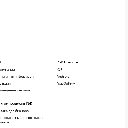
К
РБК Новости
компании
iOS
нтактная информация
Android
дакция
AppGallery
змещение рекламы
угие продукты РБК
лако для бизнеса
рпоративный регистратор
менов