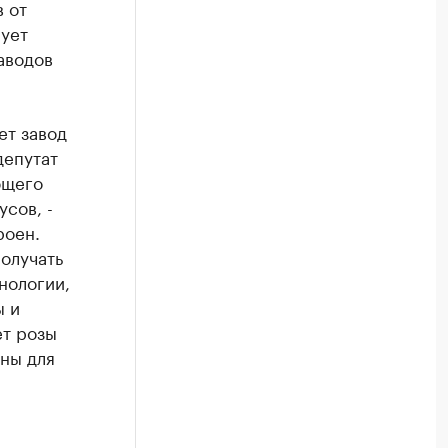
 от
рует
аводов
ет завод
депутат
ющего
сов, -
роен.
олучать
нологии,
ы и
ет розы
жны для