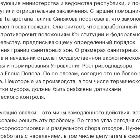
вующие министерства и ведомства республики, и поч
тупили отрицательные заключения. Старший помощни
 Татарстана Галина Синякова посетовала, что закон
ает права граждан. Она считает, что разработанный
 противоречит положениям Конституции и федеральн
тельству, предписывающему определенный порядок
ния границ санитарных зон. О размерах санитарных 
а и начальник отдела государственной экологическо
зы и нормирования Управления Росприроднадзора
а Елена Попова. По ее словам, сегодня это не более 
. Некоторые из производств, в том числе термическ
тки мусора, должны быть снабжены датчиками
еского контроля.
ующие свалки – это мины замедленного действия, вс
ованы решить эту проблему. Во главе угла сегодня с
усоросортировки и раздельного сбора отходов. Нужн
работать с населением, в том числе депутатам в сво