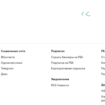
Социальные сети
Подписки
РБ
ВКонтакте
Скрыть баннеры на РБК
О 
Одноклассники
Подписка на РБК
Ко
Telegram
Корпоративная подписка
Ре
Дзен
Ра
Уведомления
RSS Новости
Др
Об
Ко
до