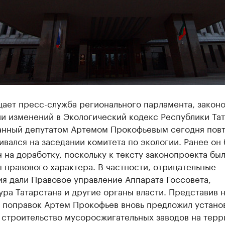
щает пресс-служба регионального парламента, закон
и изменений в Экологический кодекс Республики Тат
анный депутатом Артемом Прокофьевым сегодня пов
вался на заседании комитета по экологии. Ранее он
 на доработку, поскольку к тексту законопроекта бы
 правового характера. В частности, отрицательные
я дали Правовое управление Аппарата Госсовета,
ра Татарстана и другие органы власти. Представив 
 поправок Артем Прокофьев вновь предложил устано
 строительство мусоросжигательных заводов на тер