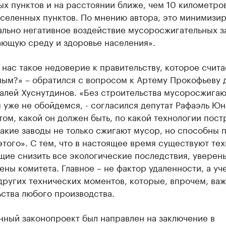
х пунктов и на расстоянии ближе, чем 10 километров
селенных пунктов. По мнению автора, это минимизи
ально негативное воздействие мусоросжигательных з
ающую среду и здоровье населения».
 нас такое недоверие к правительству, которое счита
ным?» – обратился с вопросом к Артему Прокофьеву 
алей Хуснутдинов. «Без строительства мусоросжига
 уже не обойдемся, - согласился депутат Рафаэль Юну
том, какой он должен быть, по какой технологии пост
акие заводы не только сжигают мусор, но способны п
этого». С тем, что в настоящее время существуют тех
ие снизить все экологические последствия, уверен
ены комитета. Главное – не фактор удаленности, а уч
других технических моментов, которые, впрочем, ва
ства любого производства.
нный законопроект был направлен на заключение в