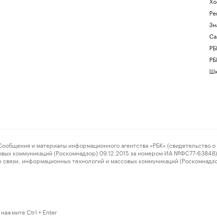
Хо
Ре
Зн
Са
РБ
РБ
Шк
ения и материалы информационного агентства «РБК» (свидетельство о 
овых коммуникаций (Роскомнадзор) 09.12.2015 за номером ИА №ФС77-63848) 
 связи, информационных технологий и массовых коммуникаций (Роскомнадз
нажмите Ctrl + Enter