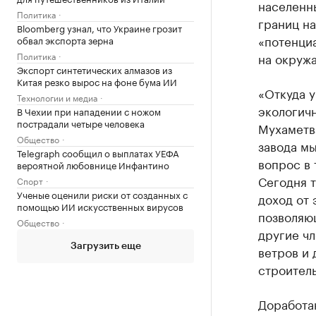
населенны
Политика
границ на
Bloomberg узнал, что Украине грозит
«потенци
обвал экспорта зерна
Политика
на окруж
Экспорт синтетических алмазов из
Китая резко вырос на фоне бума ИИ
«Откуда у
Технологии и медиа
экологич
В Чехии при нападении с ножом
пострадали четыре человека
Мухаметв
Общество
завода мы
Telegraph сообщил о выплатах УЕФА
вопрос в 
вероятной любовнице Инфантино
Сегодня т
Спорт
Ученые оценили риски от созданных с
доход от 
помощью ИИ искусственных вирусов
позволяющ
Общество
другие чл
Загрузить еще
ветров и 
строитель
Доработа