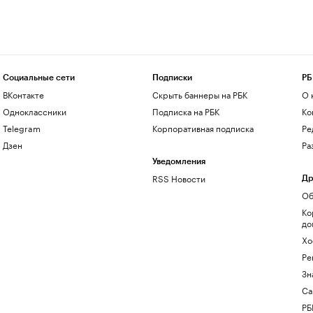
Социальные сети
Подписки
РБ
ВКонтакте
Скрыть баннеры на РБК
О 
Одноклассники
Подписка на РБК
Ко
Telegram
Корпоративная подписка
Ре
Дзен
Ра
Уведомления
RSS Новости
Др
Об
Ко
до
Хо
Ре
Зн
Са
РБ