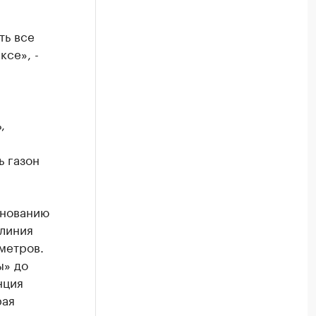
ть все
ксе», -
,
ь газон
днованию
 линия
метров.
ы» до
нция
рая