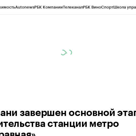
жимость
Autonews
РБК Компании
Телеканал
РБК Вино
Спорт
Школа упра
ипто
РБК Бизнес-среда
Дискуссионный клуб
Исследования
Кредитные 
рагентов
Политика
Экономика
Бизнес
Технологии и медиа
Финансы
Рын
зани завершен основной эта
ительства станции метро
равная»