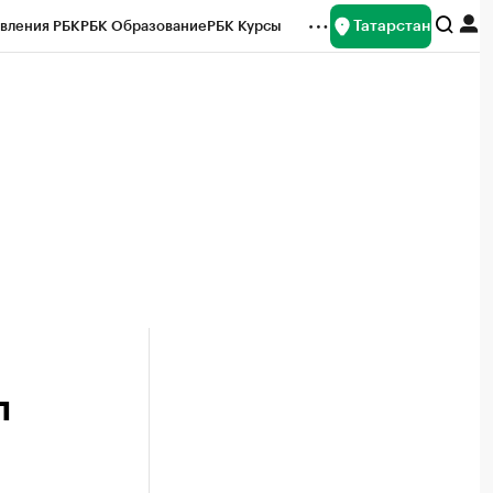
Татарстан
вления РБК
РБК Образование
РБК Курсы
рейтинги
Франшизы
Газета
ок наличной валюты
п