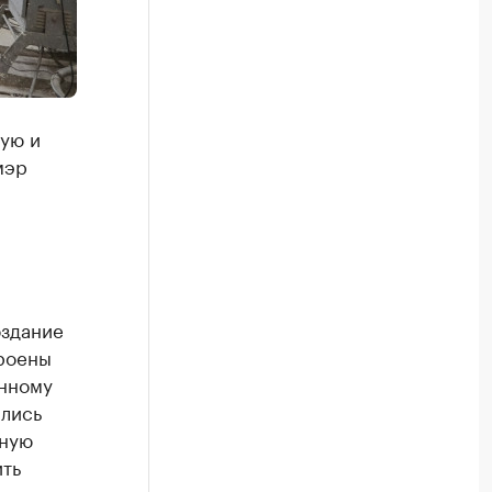
вую и
мэр
оздание
троены
енному
лись
ьную
ить