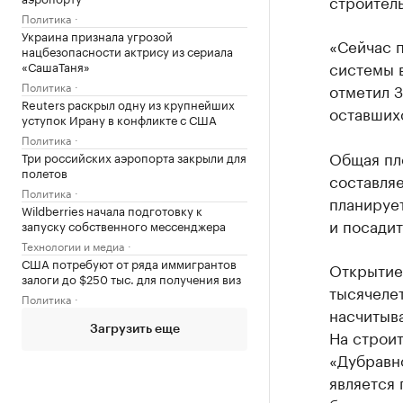
строител
Политика
Украина признала угрозой
«Сейчас п
нацбезопасности актрису из сериала
системы в
«СашаТаня»
Политика
отметил З
Reuters раскрыл одну из крупнейших
оставшихс
уступок Ирану в конфликте с США
Политика
Общая пл
Три российских аэропорта закрыли для
полетов
составляе
Политика
планирует
Wildberries начала подготовку к
и посадит
запуску собственного мессенджера
Технологии и медиа
США потребуют от ряда иммигрантов
Открытие
залоги до $250 тыс. для получения виз
тысячелет
Политика
насчитыв
Загрузить еще
На строит
«Дубравно
является