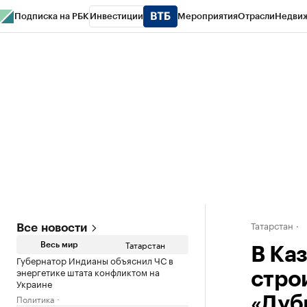
Подписка на РБК
Инвестиции
Мероприятия
Отрасли
Недви
РБК Life
Тренды
Визионеры
Национальные проекты
Город
Стиль
Кр
Спецпроекты СПб
Конференции СПб
Спецпроекты
Проверка конт
Татарстан
Все новости
Татарстан
Весь мир
В Ка
Губернатор Индианы объяснил ЧС в
энергетике штата конфликтом на
стро
Украине
Политика
«Дуб