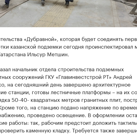
тельства «Дубравной», которая будет соединять пер
етки казанской подземки сегодня проинспектировал 
Татарстана Ильсур Метшин.
азал начальник отдела строительства подземных
тных сооружений ГКУ «Главинвестстрой РТ» Андрей
ко, на сегодняшний день завершено архитектурное
ие станции, готовы лестничные платформы – на их с
дка 50-40- квадратных метров гранитных плит, пос
 Кроме того, на станцию подано напряжение по врем
набжению, проведено освещение. В оформлении оста
ие работы: так, рабочим предстоит доложить тактил
проверить каменную кладку. Требуется также заверш