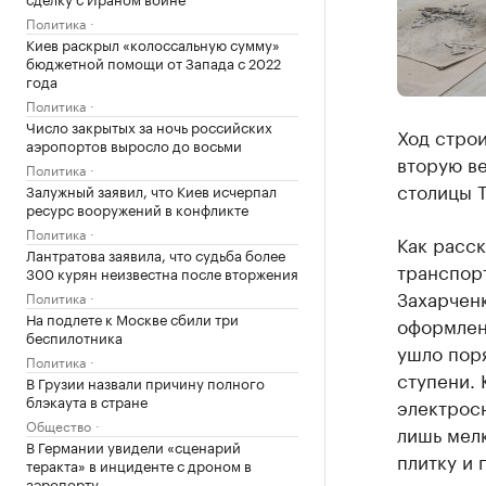
Политика
Киев раскрыл «колоссальную сумму»
бюджетной помощи от Запада с 2022
года
Политика
Число закрытых за ночь российских
Ход строи
аэропортов выросло до восьми
вторую в
Политика
столицы 
Залужный заявил, что Киев исчерпал
ресурс вооружений в конфликте
Политика
Как расск
Лантратова заявила, что судьба более
транспор
300 курян неизвестна после вторжения
Захарчен
Политика
На подлете к Москве сбили три
оформлен
беспилотника
ушло поря
Политика
ступени.
В Грузии назвали причину полного
блэкаута в стране
электрос
Общество
лишь мелк
В Германии увидели «сценарий
плитку и 
теракта» в инциденте с дроном в
аэропорту