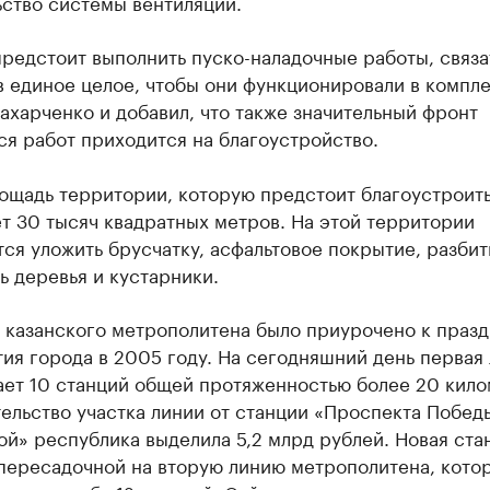
ьство системы вентиляции.
редстоит выполнить пуско-наладочные работы, связа
 единое целое, чтобы они функционировали в компле
ахарченко и добавил, что также значительный фронт
я работ приходится на благоустройство.
ощадь территории, которую предстоит благоустроить
т 30 тысяч квадратных метров. На этой территории
ся уложить брусчатку, асфальтовое покрытие, разбит
ь деревья и кустарники.
 казанского метрополитена было приурочено к праз
ия города в 2005 году. На сегодняшний день первая
ает 10 станций общей протяженностью более 20 кило
ельство участка линии от станции «Проспекта Побед
й» республика выделила 5,2 млрд рублей. Новая ста
 пересадочной на вторую линию метрополитена, кото