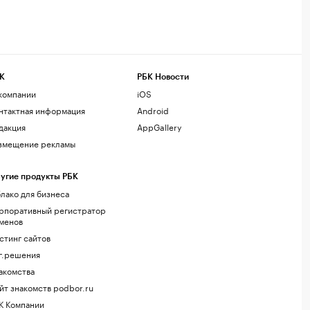
К
РБК Новости
компании
iOS
нтактная информация
Android
дакция
AppGallery
змещение рекламы
угие продукты РБК
лако для бизнеса
рпоративный регистратор
менов
стинг сайтов
г.решения
акомства
йт знакомств podbor.ru
К Компании