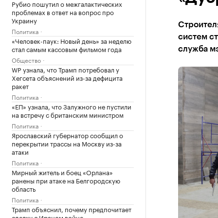
Рубио пошутил о межгалактических
проблемах в ответ на вопрос про
Украину
Строител
Политика
систем ст
«Человек-паук: Новый день» за неделю
стал самым кассовым фильмом года
служба м
Общество
WP узнала, что Трамп потребовал у
Хегсета объяснений из-за дефицита
ракет
Политика
«ЕП» узнала, что Залужного не пустили
на встречу с британским министром
Политика
Ярославский губернатор сообщил о
перекрытии трассы на Москву из-за
атаки
Политика
Мирный житель и боец «Орлана»
ранены при атаке на Белгородскую
область
Политика
Трамп объяснил, почему предпочитает
сделку с Ираном войне