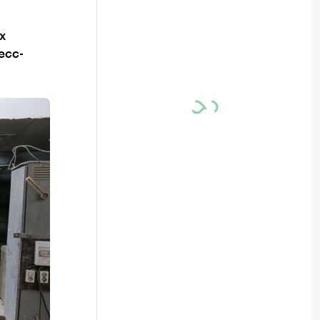
х
есс-