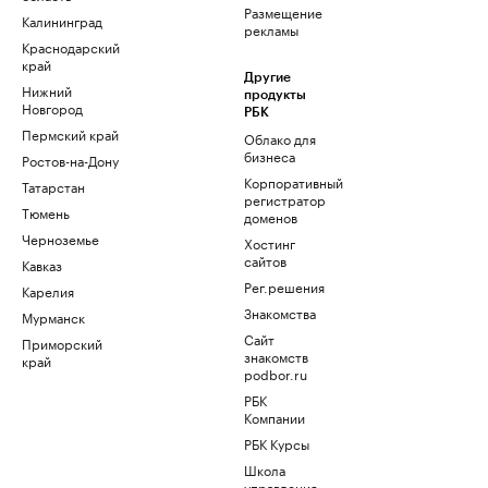
Размещение
Калининград
рекламы
Краснодарский
край
Другие
Нижний
продукты
Новгород
РБК
Пермский край
Облако для
бизнеса
Ростов-на-Дону
Корпоративный
Татарстан
регистратор
Тюмень
доменов
Черноземье
Хостинг
сайтов
Кавказ
Рег.решения
Карелия
Знакомства
Мурманск
Сайт
Приморский
знакомств
край
podbor.ru
РБК
Компании
РБК Курсы
Школа
управления