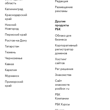
Редакция
область
Размещение
Калининград
рекламы
Краснодарский
край
Другие
Нижний
продукты
Новгород
РБК
Пермский край
Облако для
бизнеса
Ростов-на-Дону
Корпоративный
Татарстан
регистратор
Тюмень
доменов
Черноземье
Хостинг
сайтов
Кавказ
Рег.решения
Карелия
Знакомства
Мурманск
Сайт
Приморский
знакомств
край
podbor.ru
РБК
Компании
РБК Курсы
Школа