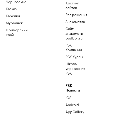
Черноземье
Хостинг
сайтов
Кавказ
Рег.решения
Карелия
Знакомства
Мурманск
Сайт
Приморский
знакомств
край
podbor.ru
РБК
Компании
РБК Курсы
Школа
управления
РБК
РБК
Новости
iOS
Android
AppGallery