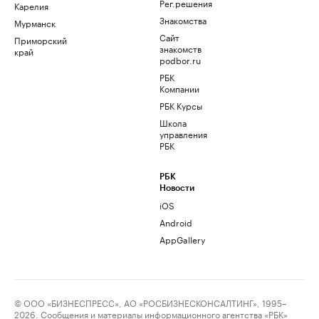
Рег.решения
Карелия
Знакомства
Мурманск
Сайт
Приморский
знакомств
край
podbor.ru
РБК
Компании
РБК Курсы
Школа
управления
РБК
РБК
Новости
iOS
Android
AppGallery
© ООО «БИЗНЕСПРЕСС», АО «РОСБИЗНЕСКОНСАЛТИНГ», 1995–
2026. Сообщения и материалы информационного агентства «РБК»