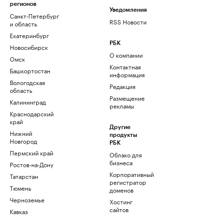
регионов
Уведомления
Санкт-Петербург
RSS Новости
и область
Екатеринбург
РБК
Новосибирск
О компании
Омск
Контактная
Башкортостан
информация
Вологодская
Редакция
область
Размещение
Калининград
рекламы
Краснодарский
край
Другие
Нижний
продукты
Новгород
РБК
Пермский край
Облако для
бизнеса
Ростов-на-Дону
Корпоративный
Татарстан
регистратор
Тюмень
доменов
Черноземье
Хостинг
сайтов
Кавказ