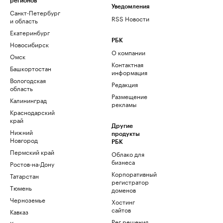
регионов
Уведомления
Санкт-Петербург
RSS Новости
и область
Екатеринбург
РБК
Новосибирск
О компании
Омск
Контактная
Башкортостан
информация
Вологодская
Редакция
область
Размещение
Калининград
рекламы
Краснодарский
край
Другие
Нижний
продукты
Новгород
РБК
Пермский край
Облако для
бизнеса
Ростов-на-Дону
Корпоративный
Татарстан
регистратор
Тюмень
доменов
Черноземье
Хостинг
сайтов
Кавказ
Рег.решения