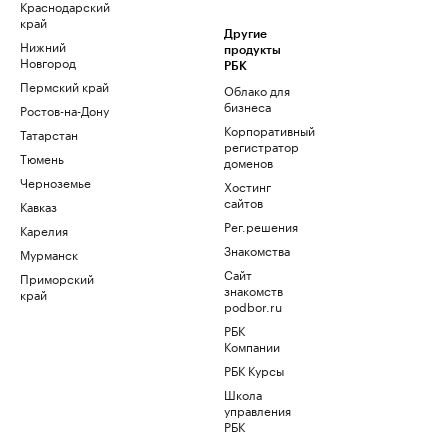
Краснодарский
край
Другие
Нижний
продукты
Новгород
РБК
Пермский край
Облако для
бизнеса
Ростов-на-Дону
Корпоративный
Татарстан
регистратор
Тюмень
доменов
Черноземье
Хостинг
сайтов
Кавказ
Рег.решения
Карелия
Знакомства
Мурманск
Сайт
Приморский
знакомств
край
podbor.ru
РБК
Компании
РБК Курсы
Школа
управления
РБК