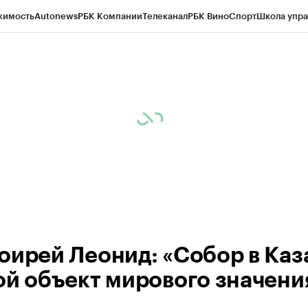
жимость
Autonews
РБК Компании
Телеканал
РБК Вино
Спорт
Школа упра
ипто
РБК Бизнес-среда
Дискуссионный клуб
Исследования
Кредитные 
рагентов
Политика
Экономика
Бизнес
Технологии и медиа
Финансы
Рын
оирей Леонид: «Собор в Каза
ой объект мирового значени