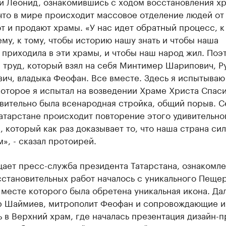
й Леонид, ознакомившись с ходом восстановления хр
что в мире происходит массовое отделение людей от
 и продают храмы. «У нас идет обратный процесс, к
у, к тому, чтобы историю нашу знать и чтобы наша
приходила в эти храмы, и чтобы наш народ жил. Поэт
 труд, который взял на себя Минтимер Шарипович, Р
ич, владыка Феофан. Все вместе. Здесь я испытываю
которое я испытал на возведении Храме Христа Спаси
вительно была всенародная стройка, общий порыв. С
Татарстане происходит повторение этого удивительно
 который как раз доказывает то, что наша страна сил
», - сказал протоирей.
ает пресс-служба президента Татарстана, ознакомле
сстановительных работ началось с уникального Пеще
 месте которого была обретена уникальная икона. Да
 Шаймиев, митрополит Феофан и сопровождающие и
 в Верхний храм, где началась презентация дизайн-п