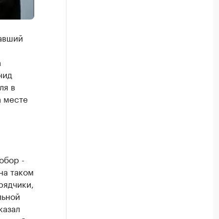
авший
а
нид
ля в
а месте
обор -
на таком
рядчики,
льной
казал