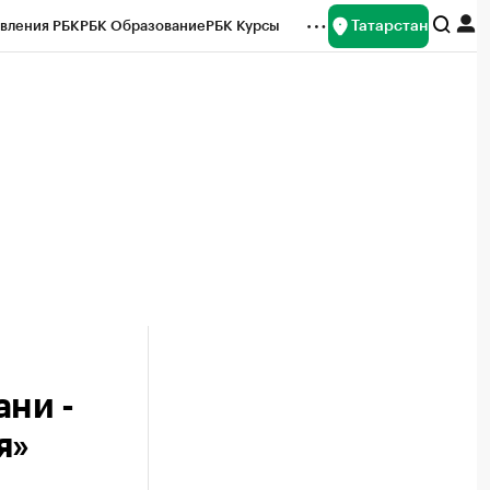
Татарстан
вления РБК
РБК Образование
РБК Курсы
рейтинги
Франшизы
Газета
ок наличной валюты
ни -
я»