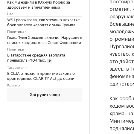
протоире
Как мы ездили в Южную Корею за
здоровьем и впечатлениями
отметил, 
Life
разрушают
WSJ рассказала, как утечки о нехватке
Всевышнем
боеприпасов «сводят с ума» Трампа
молодежь 
Политика
Глава Тувы Ховалыг включил Нарусову в
огромный
список кандидатов в Совет Федерации
Нургалиев
Политика
чувство, 
В Татарстане средняя зарплата
превысила ₽104 тыс.
это дейст
Татарстан
здесь, в 
В США отложили принятие закона о
феномена,
крипторынке CLARITY Act до осени
единством
Крипто
Загрузить еще
Как сообщ
ходом во
храма, на
Минтимер
поднялись