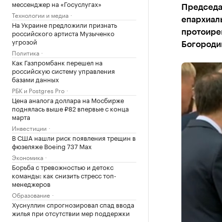
мессенджер на «Госуслугах»
Председат
Технологии и медиа
епархиал
На Украине предложили признать
российского артиста Музыченко
протоире
угрозой
Богороди
Политика
Как Газпромбанк перешел на
российскую систему управления
базами данных
РБК и Postgres Pro
Цена аналога доллара на Мосбирже
поднялась выше ₽82 впервые с конца
марта
Инвестиции
В США нашли риск появления трещин в
фюзеляже Boeing 737 Max
Экономика
Борьба с тревожностью и детокс
команды: как снизить стресс топ-
менеджеров
Образование
Хуснуллин спрогнозировал спад ввода
жилья при отсутствии мер поддержки