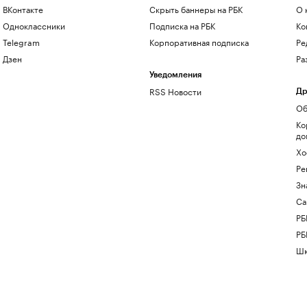
ВКонтакте
Скрыть баннеры на РБК
О 
Одноклассники
Подписка на РБК
Ко
Telegram
Корпоративная подписка
Ре
Дзен
Ра
Уведомления
RSS Новости
Др
Об
Ко
до
Хо
Ре
Зн
Са
РБ
РБ
Шк