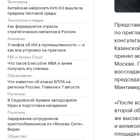
Экономика
Китайская нейросеть Kimi K3 вышла за
пределы тестовой среды
Технологии и медиа
Представ
Как формируется отрасль
по пригл
стратегических металлов в России
Компании
консульт
11 мифов об ИИ в промышленности — и
Казанско
как все устроено на практике
принял ак
РБК и Yandex Cloud
Москве. Г
Что такое Executive MBA и зачем
получать эту степень
воссоздан
Образование
председа
Что известно об атаках БПЛА на
Минтимер
регионы России. Главное к 7 августа
Политика
В Саудовской Аравии заподозрили
«После во
Иран в подготовке нападения
второй об
Политика
же высоко
Задержание сотрудников
криптообменников из «Москва-Сити».
и великол
Видео
площадке,
Общество