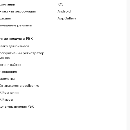
компании
iOS
нтактная информация
Android
дакция
AppGallery
змещение рекламы
угие продукты РБК
лако для бизнеса
рпоративный регистратор
менов
стинг сайтов
г.решения
акомства
йт знакомств podbor.ru
К Компании
К Курсы
ола управления РБК