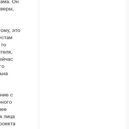
ама. Он
 веры,
ому, это
устам
 то
теля,
ейчас
го
ьна
ние с
рного
лее
х лица
роекта