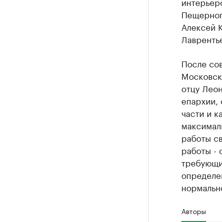
интерьеро
Пещерног
Алексей 
Лавренть
После со
Московск
отцу Леон
епархии,
части и к
максималь
работы св
работы - 
требующи
определе
нормально
Авторы