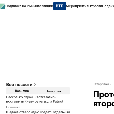
Подписка на РБК
Инвестиции
Мероприятия
Отрасли
Недви
РБК Life
Тренды
Визионеры
Национальные проекты
Город
Стиль
Кр
Спецпроекты СПб
Конференции СПб
Спецпроекты
Проверка конт
Татарстан
Все новости
Татарстан
Весь мир
Прот
Несколько стран ЕС отказались
поставлять Киеву ракеты для Patriot
втор
Политика
Шадаев отверг идею создать отдельный