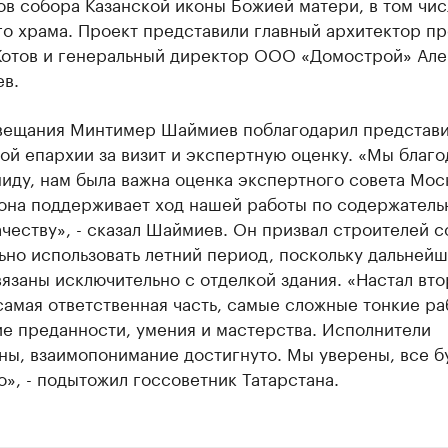
в собора Казанской иконы Божией матери, в том чис
о храма. Проект представили главный архитектор пр
Котов и генеральный директор ООО «Домострой» Але
ев.
вещания Минтимер Шаймиев поблагодарил представи
ой епархии за визит и экспертную оценку. «Мы благ
иду, нам была важна оценка экспертного совета Мос
 она поддерживает ход нашей работы по содержатель
ачеству», - сказал Шаймиев. Он призвал строителей 
но использовать летний период, поскольку дальней
язаны исключительно с отделкой здания. «Настал вто
самая ответственная часть, самые сложные тонкие ра
е преданности, умения и мастерства. Исполнители
ны, взаимопонимание достигнуто. Мы уверены, все б
», - подытожил госсоветник Татарстана.