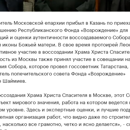
итель Московской епархии прибыл в Казань по приех
ашению Республиканского Фонда «Возрождение» для
аций и оценки аутентичности воссоздаваемого Собор
й иконы Божьей матери. В свое время протоирей Лео
тивное участие в воссоздании Храма Христа Спасите
ость из Москвы также принял участие в совещании н
ия Собора, которое провел госсоветник Татарстана,
тель попечительского совета Фонда «Возрождение»
 Шаймиев.
ссоздания Храма Христа Спасителя в Москве, этот С
ъект мирового значения, работа на котором ведется 
м уровне. Здесь и экспертные оценки, и лучшие под
епная организация работ, что видно даже по строите
 насколько все грамотно, четко и ясно делается», - с