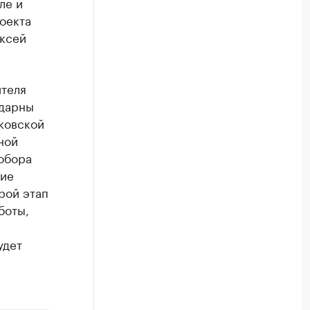
ле и
оекта
ксей
теля
одарны
ковской
ной
собора
шие
рой этап
боты,
удет