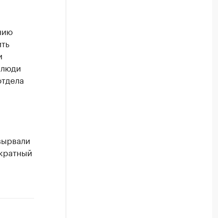
нию
ить
и
 люди
отдела
вырвали
икратный