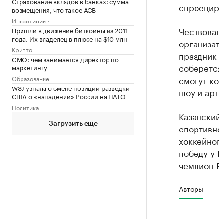
Страхование вкладов в банках: сумма
спроециро
возмещения, что такое АСВ
Инвестиции
Чествован
Пришли в движение биткоины из 2011
года. Их владелец в плюсе на $10 млн
организат
Крипто
праздник
CMO: чем занимается директор по
соберется
маркетингу
Образование
смогут ко
WSJ узнала о смене позиции разведки
шоу и арт
США о «нападении» России на НАТО
Политика
Казанский
Загрузить еще
спортивн
хоккейног
победу у 
чемпион 
Авторы