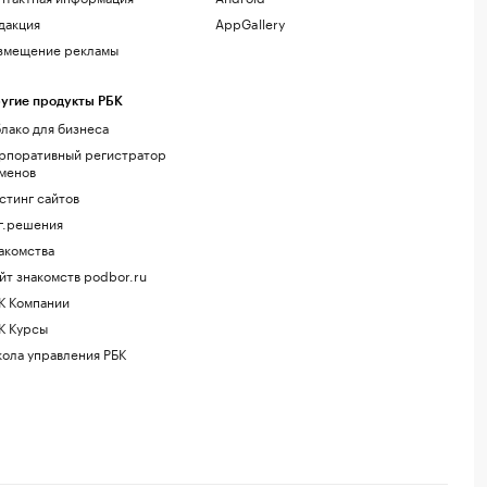
дакция
AppGallery
змещение рекламы
угие продукты РБК
лако для бизнеса
рпоративный регистратор
менов
стинг сайтов
г.решения
акомства
йт знакомств podbor.ru
К Компании
К Курсы
ола управления РБК