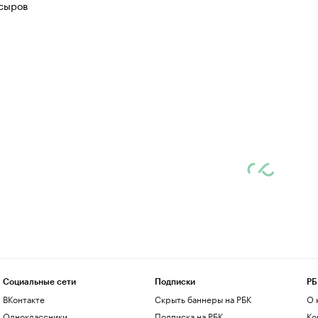
сыров
Социальные сети
Подписки
РБ
ВКонтакте
Скрыть баннеры на РБК
О 
Одноклассники
Подписка на РБК
Ко