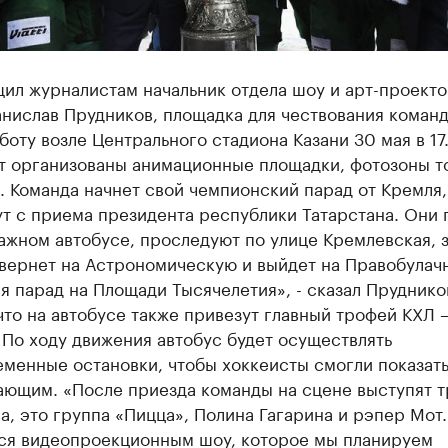
ил журналистам начальник отдела шоу и арт-проекто
анислав Прудников, площадка для чествования коман
боту возле Центрального стадиона Казани 30 мая в 17
ут организованы анимационные площадки, фотозоны т
. Команда начнет свой чемпионский парад от Кремля,
т с приема президента республики Татарстана. Они 
ажном автобусе, проследуют по улице Кремлевская, 
свернет на Астрономическую и выйдет на Правобулач
я парад на Площади Тысячелетия», - сказал Пруднико
что на автобусе также привезут главный трофей КХЛ –
 По ходу движения автобус будет осуществлять
менные остановки, чтобы хоккеисты смогли показать
ающим. «После приезда команды на сцене выступят т
а, это группа «Пицца», Полина Гагарина и рэпер Мот.
ся видеопроекционным шоу, которое мы планируем