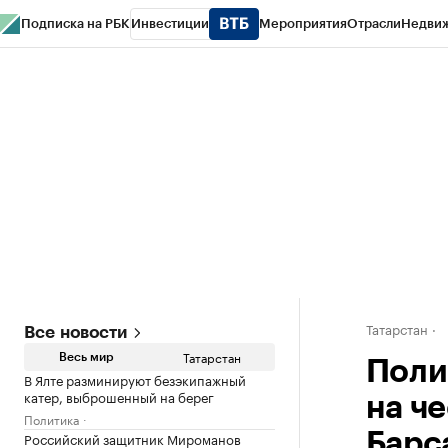
Подписка на РБК
Инвестиции
Мероприятия
Отрасли
Недви
РБК Life
Тренды
Визионеры
Национальные проекты
Город
Стиль
Кр
Спецпроекты СПб
Конференции СПб
Спецпроекты
Проверка конт
Татарстан
Все новости
Татарстан
Весь мир
Поли
В Ялте разминируют безэкипажный
катер, выброшенный на берег
на ч
Политика
Российский защитник Мироманов
Барс