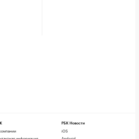
К
РБК Новости
компании
iOS
нтактная информация
Android