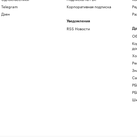
Telegram
Корпоративная подписка
Ре
Дзен
Ра
Уведомления
RSS Новости
Др
Об
Ко
до
Хо
Ре
Зн
Са
РБ
РБ
Шк