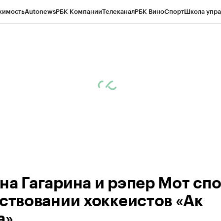
жимость
Autonews
РБК Компании
Телеканал
РБК Вино
Спорт
Школа упра
ипто
РБК Бизнес-среда
Дискуссионный клуб
Исследования
Кредитные 
рагентов
Политика
Экономика
Бизнес
Технологии и медиа
Финансы
Рын
на Гагарина и рэпер Мот сп
ествовании хоккеистов «Ак
а»