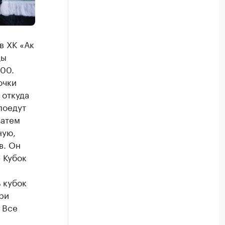
в ХК «Ак
ды
.00.
очки
 откуда
поедут
затем
ную,
в. Он
 Кубок
 кубок
ри
 Все