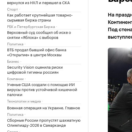
вернулся из НХЛ и перешел в СКА
Спорт
Как работает крупнейшая товарно-
На праздн
сырьевая биржа страны
Континент
РБК и Петербургская Биржа
Под стена
Верховный суд сообщил об иске о
снятии «Яблока» с выборов
выступле
Политика
ВТБ продал бывший офис банка
«Открытие» в центре Москвы
Бизнес
Security Vision оценила риски
цифровой гигиены россиян
Компании
Ученые США создали с помощью ИИ
вирусы против устойчивой кишечной
палочки
Технологии и медиа
Военная операция на Украине. Главное
Политика
Сборные России пропустят шахматную
Олимпиаду-2026 в Самарканде
Спорт