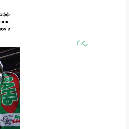
-офф
век.
оу и