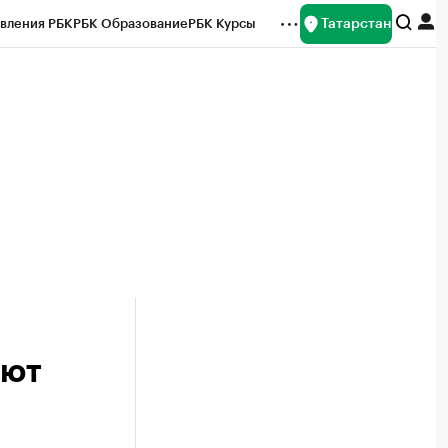
Татарстан
вления РБК
РБК Образование
РБК Курсы
рейтинги
Франшизы
Газета
ок наличной валюты
оют