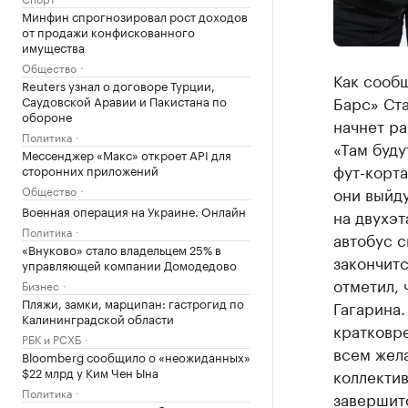
Минфин спрогнозировал рост доходов
от продажи конфискованного
имущества
Общество
Как сообщ
Reuters узнал о договоре Турции,
Барс» Ст
Саудовской Аравии и Пакистана по
обороне
начнет ра
Политика
«Там буд
Мессенджер «Макс» откроет API для
фут-корта
сторонних приложений
Общество
они выйду
Военная операция на Украине. Онлайн
на двухэт
Политика
автобус 
«Внуково» стало владельцем 25% в
закончитс
управляющей компании Домодедово
отметил, 
Бизнес
Пляжи, замки, марципан: гастрогид по
Гагарина.
Калининградской области
кратковре
РБК и РСХБ
всем жел
Bloomberg сообщило о «неожиданных»
$22 млрд у Ким Чен Ына
коллектив
Политика
завершит