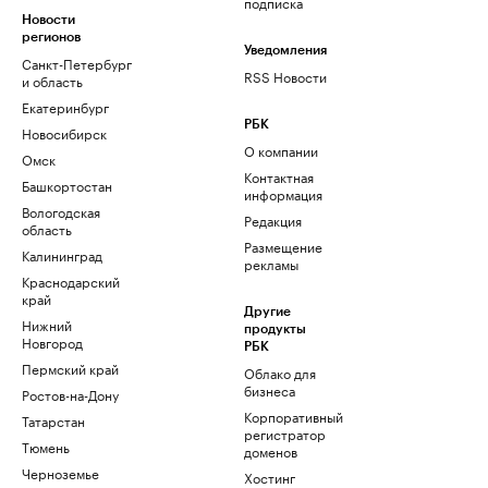
подписка
Новости
регионов
Уведомления
Санкт-Петербург
RSS Новости
и область
Екатеринбург
РБК
Новосибирск
О компании
Омск
Контактная
Башкортостан
информация
Вологодская
Редакция
область
Размещение
Калининград
рекламы
Краснодарский
край
Другие
Нижний
продукты
Новгород
РБК
Пермский край
Облако для
бизнеса
Ростов-на-Дону
Корпоративный
Татарстан
регистратор
Тюмень
доменов
Черноземье
Хостинг