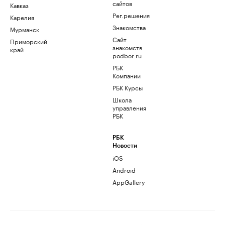
сайтов
Кавказ
Рег.решения
Карелия
Знакомства
Мурманск
Сайт
Приморский
знакомств
край
podbor.ru
РБК
Компании
РБК Курсы
Школа
управления
РБК
РБК
Новости
iOS
Android
AppGallery