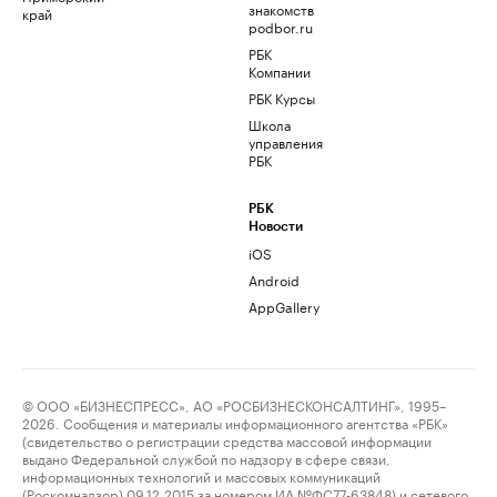
знакомств
край
podbor.ru
РБК
Компании
РБК Курсы
Школа
управления
РБК
РБК
Новости
iOS
Android
AppGallery
© ООО «БИЗНЕСПРЕСС», АО «РОСБИЗНЕСКОНСАЛТИНГ», 1995–
2026. Сообщения и материалы информационного агентства «РБК»
(свидетельство о регистрации средства массовой информации
выдано Федеральной службой по надзору в сфере связи,
информационных технологий и массовых коммуникаций
(Роскомнадзор) 09.12.2015 за номером ИА №ФС77-63848) и сетевого