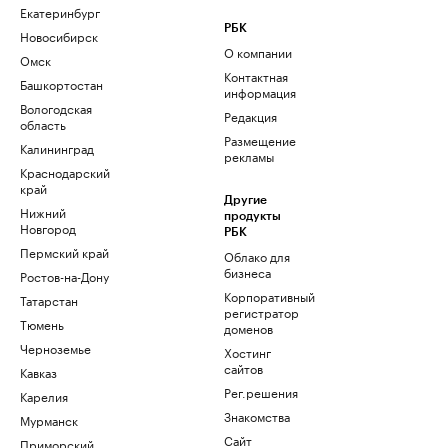
Екатеринбург
РБК
Новосибирск
О компании
Омск
Контактная
Башкортостан
информация
Вологодская
Редакция
область
Размещение
Калининград
рекламы
Краснодарский
край
Другие
Нижний
продукты
Новгород
РБК
Пермский край
Облако для
бизнеса
Ростов-на-Дону
Корпоративный
Татарстан
регистратор
Тюмень
доменов
Черноземье
Хостинг
сайтов
Кавказ
Рег.решения
Карелия
Знакомства
Мурманск
Сайт
Приморский