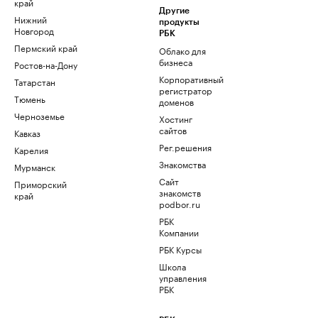
край
Другие
Нижний
продукты
Новгород
РБК
Пермский край
Облако для
бизнеса
Ростов-на-Дону
Корпоративный
Татарстан
регистратор
Тюмень
доменов
Черноземье
Хостинг
сайтов
Кавказ
Рег.решения
Карелия
Знакомства
Мурманск
Сайт
Приморский
знакомств
край
podbor.ru
РБК
Компании
РБК Курсы
Школа
управления
РБК