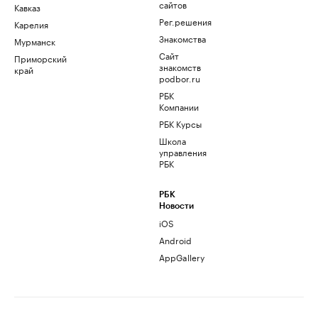
сайтов
Кавказ
Рег.решения
Карелия
Знакомства
Мурманск
Сайт
Приморский
знакомств
край
podbor.ru
РБК
Компании
РБК Курсы
Школа
управления
РБК
РБК
Новости
iOS
Android
AppGallery