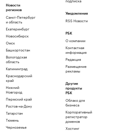
подписка
Новости
регионов
Уведомления
Санкт-Петербург
RSS Новости
и область
Екатеринбург
РБК
Новосибирск
О компании
Омск
Контактная
Башкортостан
информация
Вологодская
Редакция
область
Размещение
Калининград
рекламы
Краснодарский
край
Другие
Нижний
продукты
Новгород
РБК
Пермский край
Облако для
бизнеса
Ростов-на-Дону
Корпоративный
Татарстан
регистратор
Тюмень
доменов
Черноземье
Хостинг