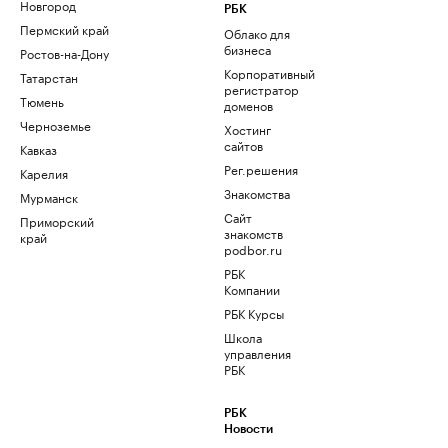
Новгород
РБК
Пермский край
Облако для
бизнеса
Ростов-на-Дону
Корпоративный
Татарстан
регистратор
Тюмень
доменов
Черноземье
Хостинг
сайтов
Кавказ
Рег.решения
Карелия
Знакомства
Мурманск
Сайт
Приморский
знакомств
край
podbor.ru
РБК
Компании
РБК Курсы
Школа
управления
РБК
РБК
Новости