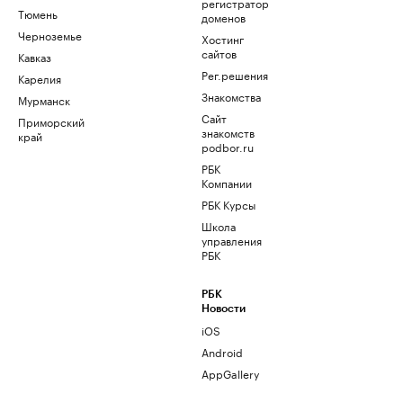
регистратор
Тюмень
доменов
Черноземье
Хостинг
сайтов
Кавказ
Рег.решения
Карелия
Знакомства
Мурманск
Сайт
Приморский
знакомств
край
podbor.ru
РБК
Компании
РБК Курсы
Школа
управления
РБК
РБК
Новости
iOS
Android
AppGallery