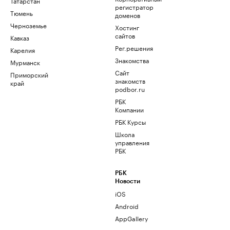
Татарстан
регистратор
Тюмень
доменов
Черноземье
Хостинг
сайтов
Кавказ
Рег.решения
Карелия
Знакомства
Мурманск
Сайт
Приморский
знакомств
край
podbor.ru
РБК
Компании
РБК Курсы
Школа
управления
РБК
РБК
Новости
iOS
Android
AppGallery