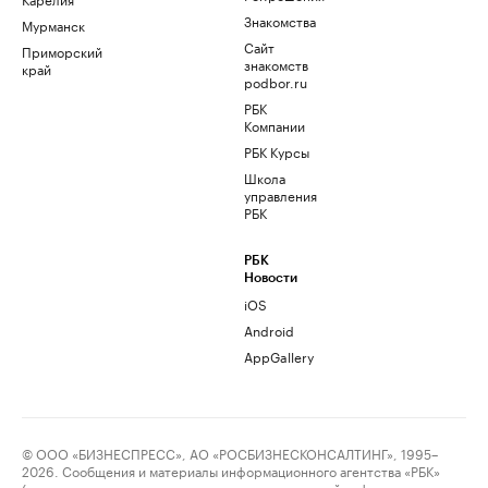
Знакомства
Мурманск
Сайт
Приморский
знакомств
край
podbor.ru
РБК
Компании
РБК Курсы
Школа
управления
РБК
РБК
Новости
iOS
Android
AppGallery
© ООО «БИЗНЕСПРЕСС», АО «РОСБИЗНЕСКОНСАЛТИНГ», 1995–
2026. Сообщения и материалы информационного агентства «РБК»
(свидетельство о регистрации средства массовой информации