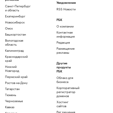
Уведомления
Санкт-Петербург
RSS Новости
и область
Екатеринбург
РБК
Новосибирск
О компании
Омск
Контактная
Башкортостан
информация
Вологодская
Редакция
область
Размещение
Калининград
рекламы
Краснодарский
край
Другие
Нижний
продукты
Новгород
РБК
Пермский край
Облако для
бизнеса
Ростов-на-Дону
Корпоративный
Татарстан
регистратор
Тюмень
доменов
Черноземье
Хостинг
сайтов
Кавказ
Рег.решения
Карелия