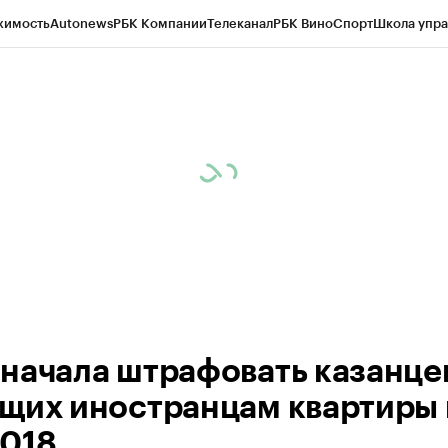
жимость
Autonews
РБК Компании
Телеканал
РБК Вино
Спорт
Школа упра
ипто
РБК Бизнес-среда
Дискуссионный клуб
Исследования
Кредитные 
рагентов
Политика
Экономика
Бизнес
Технологии и медиа
Финансы
Рын
начала штрафовать казанце
щих иностранцам квартиры 
018