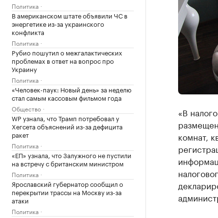
Политика
В американском штате объявили ЧС в
энергетике из-за украинского
конфликта
Политика
Рубио пошутил о межгалактических
проблемах в ответ на вопрос про
Украину
Политика
«Человек-паук: Новый день» за неделю
стал самым кассовым фильмом года
Общество
«В налог
WP узнала, что Трамп потребовал у
размещен
Хегсета объяснений из-за дефицита
ракет
комнат, к
Политика
регистра
«ЕП» узнала, что Залужного не пустили
информац
на встречу с британским министром
налоговог
Политика
Ярославский губернатор сообщил о
декларир
перекрытии трассы на Москву из-за
администр
атаки
Политика