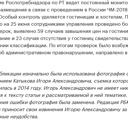
ие Роспотребнадзора по РТ ведет постоянный монит
размещения в связи с проведением в России ЧМ-2018
Особый контроль уделяется гостиницам и хостелам. 
ю на 25 июня сотрудниками управления проведено бо
ерок, выявлено 59 случаев завышения цен на гостин
ние и 23 случая отсутствия у гостиниц свидетельств
нии классификации. По итогам проверок было возбу
 об административном правонарушении, направлено в
бликации изначально была использована фотография 
нием Катыкова Игоря Александровича, съемка котор
лась в 2014 году. Игорь Александрович не имеет ни
 к тексту статьи и рассматриваемой в ней тематике.
ния ошибки фотография была заменена. Редакция РБК
н приносит свои извинения Игорю Александровичу за
ные неудобства.