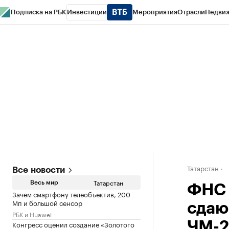
Подписка на РБК
Инвестиции
Мероприятия
Отрасли
Недви
РБК Life
Тренды
Визионеры
Национальные проекты
Город
Стиль
Кр
Спецпроекты СПб
Конференции СПб
Спецпроекты
Проверка конт
Татарстан
Все новости
Татарстан
Весь мир
ФНС 
Зачем смартфону телеобъектив, 200
Мп и большой сенсор
сдаю
РБК и Huawei
Конгресс оценил создание «Золотого
ЧМ-2