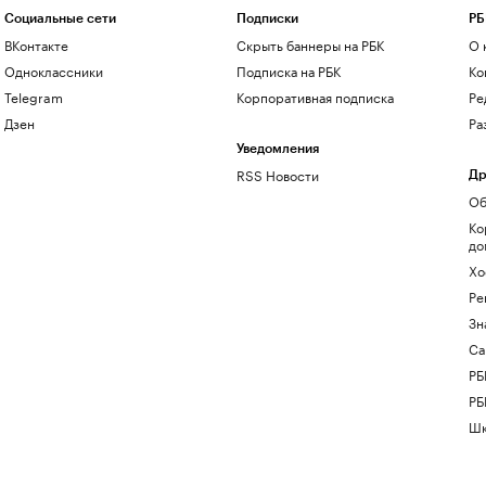
Социальные сети
Подписки
РБ
ВКонтакте
Скрыть баннеры на РБК
О 
Одноклассники
Подписка на РБК
Ко
Telegram
Корпоративная подписка
Ре
Дзен
Ра
Уведомления
RSS Новости
Др
Об
Ко
до
Хо
Ре
Зн
Са
РБ
РБ
Шк