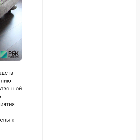
едств
ению
ственной
о
иятия
ены к
.