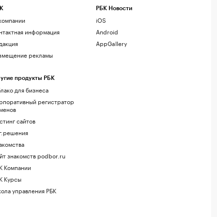
К
РБК Новости
компании
iOS
нтактная информация
Android
дакция
AppGallery
змещение рекламы
угие продукты РБК
лако для бизнеса
рпоративный регистратор
менов
стинг сайтов
г.решения
акомства
йт знакомств podbor.ru
К Компании
К Курсы
ола управления РБК