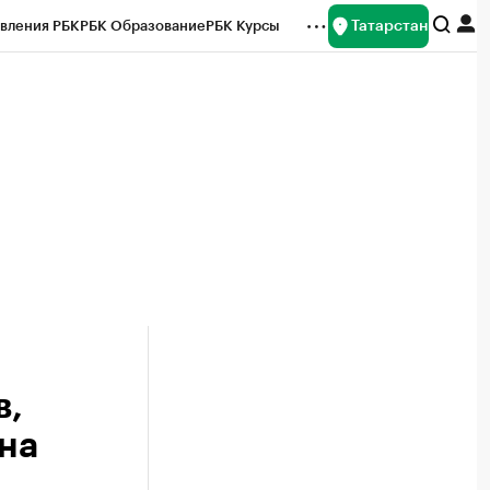
Татарстан
вления РБК
РБК Образование
РБК Курсы
рейтинги
Франшизы
Газета
ок наличной валюты
в,
на