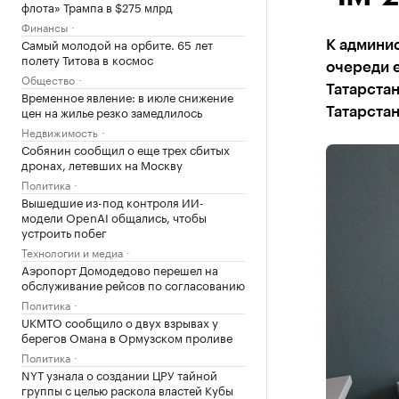
флота» Трампа в $275 млрд
Финансы
Самый молодой на орбите. 65 лет
К админис
полету Титова в космос
очереди 
Общество
Татарста
Временное явление: в июле снижение
цен на жилье резко замедлилось
Татарста
Недвижимость
Собянин сообщил о еще трех сбитых
дронах, летевших на Москву
Политика
Вышедшие из-под контроля ИИ-
модели OpenAI общались, чтобы
устроить побег
Технологии и медиа
Аэропорт Домодедово перешел на
обслуживание рейсов по согласованию
Политика
UKMTO сообщило о двух взрывах у
берегов Омана в Ормузском проливе
Политика
NYT узнала о создании ЦРУ тайной
группы с целью раскола властей Кубы