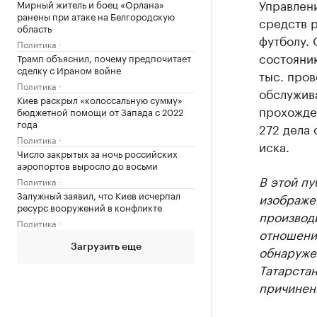
Управлен
Мирный житель и боец «Орлана»
ранены при атаке на Белгородскую
средств 
область
футболу. 
Политика
состояни
Трамп объяснил, почему предпочитает
сделку с Ираном войне
тыс. пров
Политика
обслужива
Киев раскрыл «колоссальную сумму»
прохожде
бюджетной помощи от Запада с 2022
года
272 дела
Политика
иска.
Число закрытых за ночь российских
аэропортов выросло до восьми
В этой пу
Политика
Залужный заявил, что Киев исчерпал
изображе
ресурс вооружений в конфликте
производи
Политика
отношения
Загрузить еще
обнаруже
Татарста
причинен