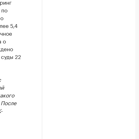
оринг
 по
По
лее 5,4
ичное
а о
ждено
 суды 22
с
ой
какого
 После
-