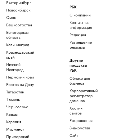
Екатеринбург
РБК
Новосибирск
О компании
Омск
Контактная
Башкортостан
информация
Вологодская
Редакция
область
Размещение
Калининград
рекламы
Краснодарский
край
Другие
Нижний
продукты
Новгород
РБК
Пермский край
Облако для
бизнеса
Ростов-на-Дону
Корпоративный
Татарстан
регистратор
Тюмень
доменов
Черноземье
Хостинг
сайтов
Кавказ
Рег.решения
Карелия
Знакомства
Мурманск
Сайт
Приморский