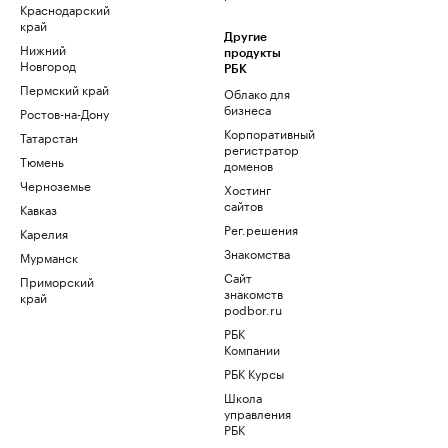
Краснодарский
край
Другие
Нижний
продукты
Новгород
РБК
Пермский край
Облако для
бизнеса
Ростов-на-Дону
Корпоративный
Татарстан
регистратор
Тюмень
доменов
Черноземье
Хостинг
сайтов
Кавказ
Рег.решения
Карелия
Знакомства
Мурманск
Сайт
Приморский
знакомств
край
podbor.ru
РБК
Компании
РБК Курсы
Школа
управления
РБК