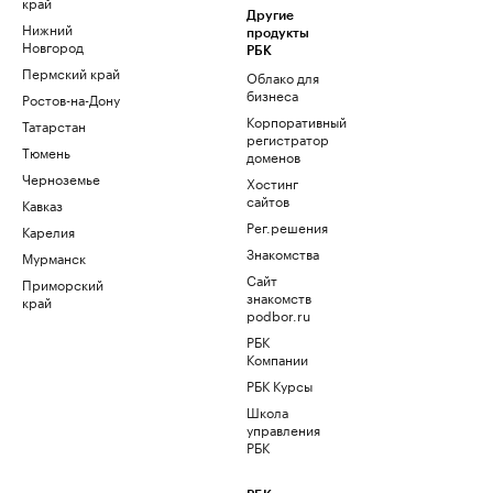
край
Другие
Нижний
продукты
Новгород
РБК
Пермский край
Облако для
бизнеса
Ростов-на-Дону
Корпоративный
Татарстан
регистратор
Тюмень
доменов
Черноземье
Хостинг
сайтов
Кавказ
Рег.решения
Карелия
Знакомства
Мурманск
Сайт
Приморский
знакомств
край
podbor.ru
РБК
Компании
РБК Курсы
Школа
управления
РБК