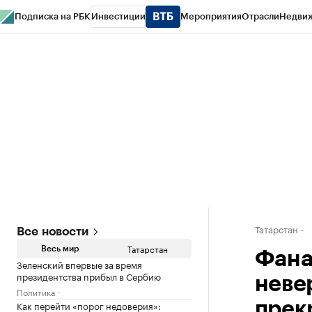
Подписка на РБК
Инвестиции
Мероприятия
Отрасли
Недви
РБК Life
Тренды
Визионеры
Национальные проекты
Город
Стиль
Кр
Спецпроекты СПб
Конференции СПб
Спецпроекты
Проверка конт
Татарстан
Все новости
Татарстан
Весь мир
Фана
Зеленский впервые за время
президентства прибыл в Сербию
неве
Политика
Как перейти «порог недоверия»:
прек