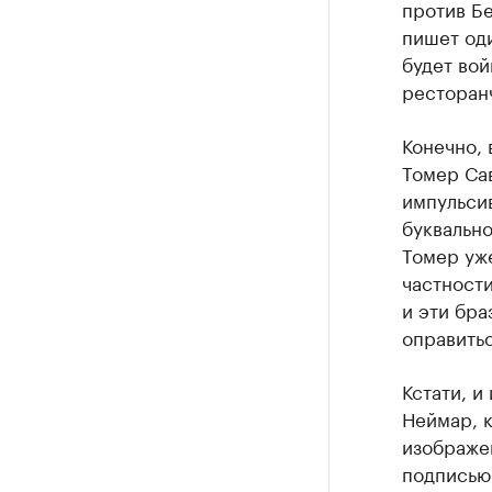
против Бе
пишет оди
будет вой
ресторан
Конечно, 
Томер Сав
импульсив
буквально
Томер уже
частности
и эти бр
оправитьс
Кстати, и
Неймар, к
изображе
подписью: