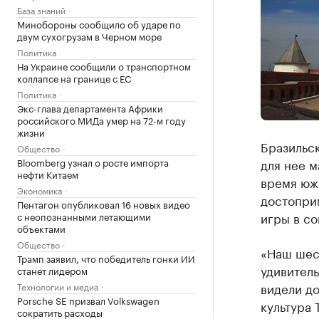
База знаний
Минобороны сообщило об ударе по
двум сухогрузам в Черном море
Политика
На Украине сообщили о транспортном
коллапсе на границе с ЕС
Политика
Экс-глава департамента Африки
российского МИДа умер на 72-м году
жизни
Бразильс
Общество
Bloomberg узнал о росте импорта
для нее м
нефти Китаем
время юж
Экономика
достопри
Пентагон опубликовал 16 новых видео
игры в со
с неопознанными летающими
объектами
Общество
«Наш шест
Трамп заявил, что победитель гонки ИИ
удивитель
станет лидером
видели до
Технологии и медиа
Porsche SE призвал Volkswagen
культура 
сократить расходы