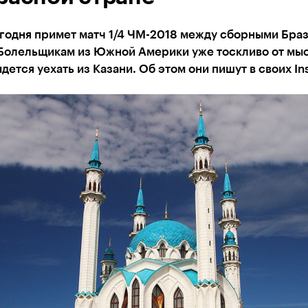
годня примет матч 1/4 ЧМ-2018 между сборными Браз
 Болельщикам из Южной Америки уже тоскливо от мыс
дется уехать из Казани. Об этом они пишут в своих I