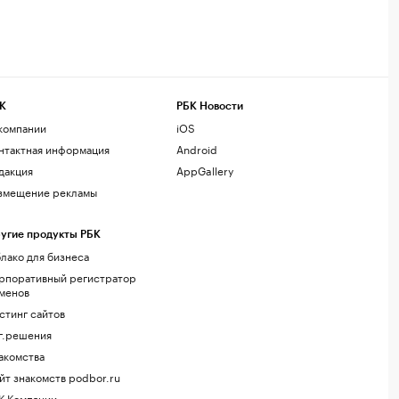
К
РБК Новости
компании
iOS
нтактная информация
Android
дакция
AppGallery
змещение рекламы
угие продукты РБК
лако для бизнеса
рпоративный регистратор
менов
стинг сайтов
г.решения
акомства
йт знакомств podbor.ru
К Компании