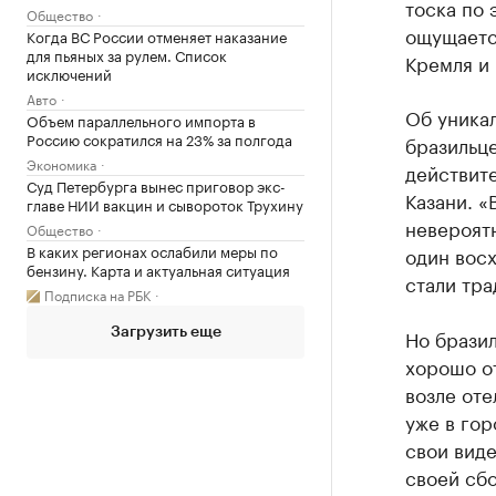
тоска по 
Общество
ощущается
Когда ВС России отменяет наказание
для пьяных за рулем. Список
Кремля и
исключений
Авто
Об уникал
Объем параллельного импорта в
Россию сократился на 23% за полгода
бразильце
Экономика
действите
Суд Петербурга вынес приговор экс-
Казани. «
главе НИИ вакцин и сывороток Трухину
невероятн
Общество
В каких регионах ослабили меры по
один восх
бензину. Карта и актуальная ситуация
стали тр
Подписка на РБК
Но брази
Загрузить еще
хорошо от
возле оте
уже в гор
свои виде
своей сбо