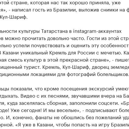
этой стране, которая нас так хорошо приняла, уже
», - написал гость из Бразилии, выложив снимки на 
 Кул-Шариф.
ьности культуры Татарстана в instagram-аккаунтах
в можно прочитать довольно часто. Гости из этой ст
льно успели почувствовать и оценить эту особенност
В Казани уникальный Кремль для России с мечетью. Ка
ая смесь культур в этой прекрасной стране», - пише
ищенный турист. Кремль, Кул-Шариф, дворец землед
адиционными локациями для фотографий болельщиков
льцы показали, что кроме посещения экскурсий умею
дыхать. Видео с их песнями, звучавшими вчера на Б
ля, куда заселялась сборная, заполонили соцсети. «Б
оде! Уже сегодня! И мы веселые», - подписывают бо
о. И, конечно, фанаты не обошлись без пожеланий уд
рной. «Я уже в Казани, чтобы попасть на игру Бразил