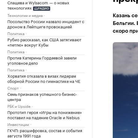
Слащева и Wylsacom — о новых
технологиях
РАДИО
Технологии и медиа
Казань се
Посольство России назвало инцидент с
Бельгии.
дроном в Лейпциге провокацией
скоро при
Политика
Рубио рассказал, как США затягивают
«петлю» вокруг Кубы
Политика
Против Катерины Гордеевой завели
уголовное дело
Политика
Хорватия отказала в визах лидерам
сборной России по гимнастике на ЧЕ
Спорт
Семь признаков успешного бизнес-
центра
РБК и Upside
Прототип героя «Игры на понижение»
поставил на падение Oracle и Nebius
Инвестиции
ГКЧП: расшифровка, состав и события
августа 1991 года