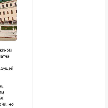
важном
матча
ядущей
нь
мы
ая
сии, но