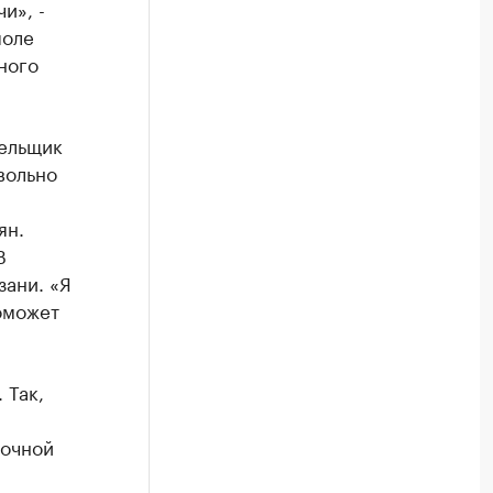
и», -
поле
ного
лельщик
вольно
ян.
В
зани. «Я
оможет
 Так,
точной