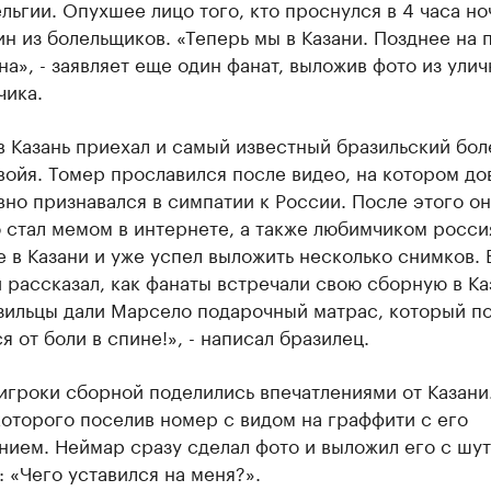
льгии. Опухшее лицо того, кто проснулся в 4 часа ноч
н из болельщиков. «Теперь мы в Казани. Позднее на 
на», - заявляет еще один фанат, выложив фото из улич
чика.
в Казань приехал и самый известный бразильский бо
ойя. Томер прославился после видео, на котором до
но признавался в симпатии к России. После этого он
 стал мемом в интернете, а также любимчиком росси
 в Казани и уже успел выложить несколько снимков. 
 рассказал, как фанаты встречали свою сборную в Ка
азильцы дали Марсело подарочный матрас, который п
я от боли в спине!», - написал бразилец.
 игроки сборной поделились впечатлениями от Казани.
оторого поселив номер с видом на граффити с его
нием. Неймар сразу сделал фото и выложил его с шу
 «Чего уставился на меня?».