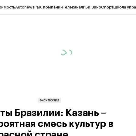
жимость
Autonews
РБК Компании
Телеканал
РБК Вино
Спорт
Школа упра
ипто
РБК Бизнес-среда
Дискуссионный клуб
Исследования
Кредитные 
рагентов
Политика
Экономика
Бизнес
Технологии и медиа
Финансы
Рын
ЭКСКЛЮЗИВ
ты Бразилии: Казань –
роятная смесь культур в
расной стране