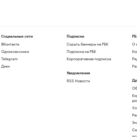
Социальные сети
Подписки
РБ
ВКонтакте
Скрыть баннеры на РБК
О 
Одноклассники
Подписка на РБК
Ко
Telegram
Корпоративная подписка
Ре
Дзен
Ра
Уведомления
RSS Новости
Др
Об
Ко
до
Хо
Ре
Зн
Са
РБ