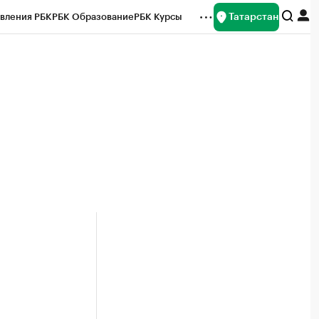
Татарстан
вления РБК
РБК Образование
РБК Курсы
рейтинги
Франшизы
Газета
ок наличной валюты