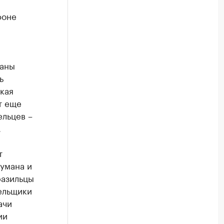
фоне
раны
ь
кая
т еще
ельцев –
.
т
аумана и
разильцы
лельщики
ачи
ии