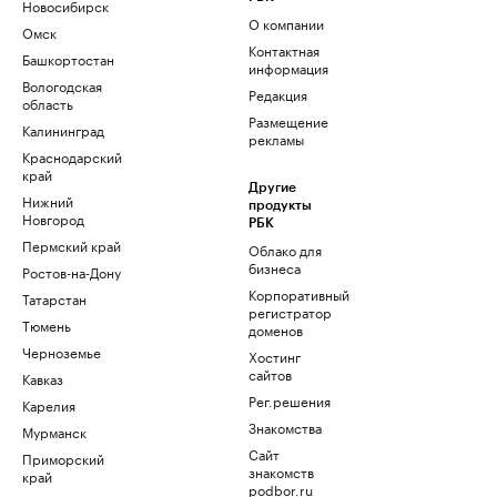
Новосибирск
О компании
Омск
Контактная
Башкортостан
информация
Вологодская
Редакция
область
Размещение
Калининград
рекламы
Краснодарский
край
Другие
Нижний
продукты
Новгород
РБК
Пермский край
Облако для
бизнеса
Ростов-на-Дону
Корпоративный
Татарстан
регистратор
Тюмень
доменов
Черноземье
Хостинг
сайтов
Кавказ
Рег.решения
Карелия
Знакомства
Мурманск
Сайт
Приморский
знакомств
край
podbor.ru