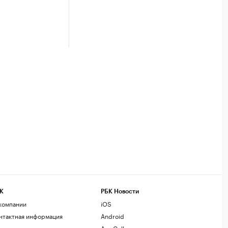
К
РБК Новости
компании
iOS
нтактная информация
Android
дакция
AppGallery