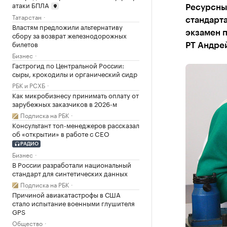
атаки БПЛА
Ресурсные
Татарстан
стандарта
Властям предложили альтернативу
экзамен п
сбору за возврат железнодорожных
билетов
РТ Андре
Бизнес
Гастрогид по Центральной России:
сыры, крокодилы и органический сидр
РБК и РСХБ
Как микробизнесу принимать оплату от
зарубежных заказчиков в 2026-м
Подписка на РБК
Консультант топ-менеджеров рассказал
об «открытии» в работе с CEO
РАДИО
Бизнес
В России разработали национальный
стандарт для синтетических данных
Подписка на РБК
Причиной авиакатастрофы в США
стало испытание военными глушителя
GPS
Общество