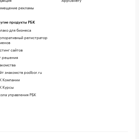
змещение рекламы
угие продукты РБК
лако для бизнеса
рпоративный регистратор
менов
стинг сайтов
г.решения
акомства
йт знакомств podbor.ru
К Компании
К Курсы
ола управления РБК