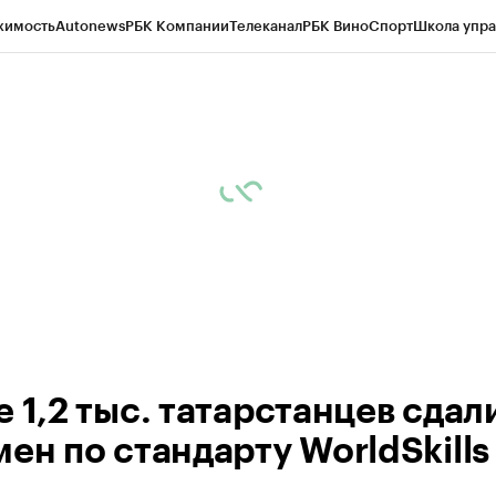
жимость
Autonews
РБК Компании
Телеканал
РБК Вино
Спорт
Школа упра
ипто
РБК Бизнес-среда
Дискуссионный клуб
Исследования
Кредитные 
рагентов
Политика
Экономика
Бизнес
Технологии и медиа
Финансы
Рын
 1,2 тыс. татарстанцев сдал
ен по стандарту WorldSkills