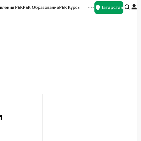
Татарстан
вления РБК
РБК Образование
РБК Курсы
рейтинги
Франшизы
Газета
ок наличной валюты
и