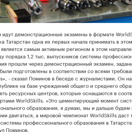
 идут демонстрационные экзамены в формате WorldSk
а Татарстан одна их первых начала принимать в это
и является самым активным регионом в этом направл
ду порядка 1,2 тыс. выпускников системы профессио
ния прошли через демонстрационный экзамен, задан
 были подготовлены в соответствии со всеми требов
ls», - сказал Поминов в беседе с журналистами. Он н
публике на базе учреждений общего и среднего обра
еть ресурсных центров, которые оснащаются в соот
артами WorldSkills. «Это цементирующий момент сис
нального образования, я думаю, мы и дальше будем 
ии двигаться, а мировой чемпионат WorldSkills даст 
системы профессионального образования в Татарстан
ул Поминов.