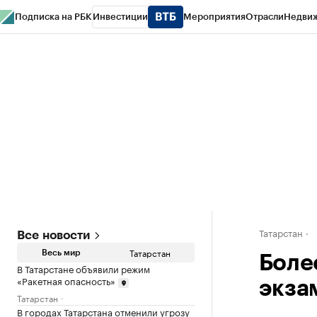
Подписка на РБК
Инвестиции
Мероприятия
Отрасли
Недви
РБК Life
Тренды
Визионеры
Национальные проекты
Город
Стиль
Кр
Спецпроекты СПб
Конференции СПб
Спецпроекты
Проверка конт
Татарстан
Все новости
Татарстан
Весь мир
Более
В Татарстане объявили режим
«Ракетная опасность»
экзам
Татарстан
В городах Татарстана отменили угрозу