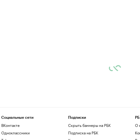
Социальные сети
Подписки
РБ
ВКонтакте
Скрыть баннеры на РБК
О 
Одноклассники
Подписка на РБК
Ко
Telegram
Корпоративная подписка
Ре