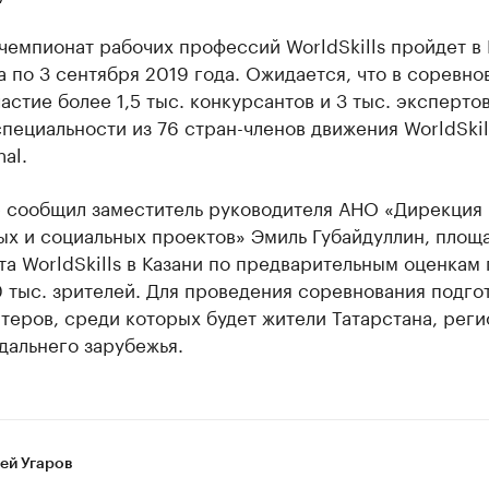
емпионат рабочих профессий WorldSkills пройдет в 
а по 3 сентября 2019 года. Ожидается, что в соревно
астие более 1,5 тыс. конкурсантов и 3 тыс. экспертов
пециальности из 76 стран-членов движения WorldSkil
nal.
е сообщил заместитель руководителя АНО «Дирекция
ых и социальных проектов» Эмиль Губайдуллин, площ
а WorldSkills в Казани по предварительным оценкам 
 тыс. зрителей. Для проведения соревнования подгот
теров, среди которых будет жители Татарстана, реги
дальнего зарубежья.
ей Угаров