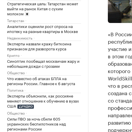
Стратегическая цель: Татарстан может
выйти на рынок Китая с сухим
молоком
Татарстан
Аналитики оценили рост спроса на
ипотеку на разные квартиры в Москве
«В России
Недвижимость
республик
Эксперты назвали кражу биткоина
участие 
признаком для разворота курса
в этом го
Крипто
Синоптик пообещал москвичам жару и
образова
небольшие дожди с грозами
которого
Общество
WorldSkil
Что известно об атаках БПЛА на
регионы России. Главное к 6 августа
что в рес
Политика
создана с
Эксперты объяснили, как россияне
со станд
меняют отношение к обучению в вузах
США
профессио
РАДИО
Общество
направлен
Силы ПВО за ночь сбили 605
развитию 
украинских беспилотников над
регионами России
подчеркн