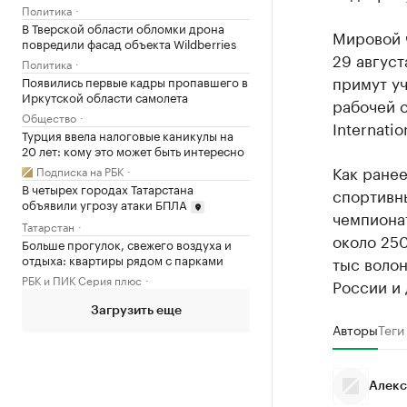
Политика
В Тверской области обломки дрона
Мировой ч
повредили фасад объекта Wildberries
29 август
Политика
примут уч
Появились первые кадры пропавшего в
Иркутской области самолета
рабочей с
Общество
Internatio
Турция ввела налоговые каникулы на
20 лет: кому это может быть интересно
Как ране
Подписка на РБК
В четырех городах Татарстана
спортивн
объявили угрозу атаки БПЛА
чемпионат
Татарстан
около 250
Больше прогулок, свежего воздуха и
отдыха: квартиры рядом с парками
тыс волон
РБК и ПИК Серия плюс
России и 
Загрузить еще
Авторы
Теги
Алекс