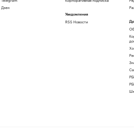
Дзен
Ра
Уведомления
RSS Новости
Др
Об
Ко
до
Хо
Ре
Зн
Са
РБ
РБ
Шк