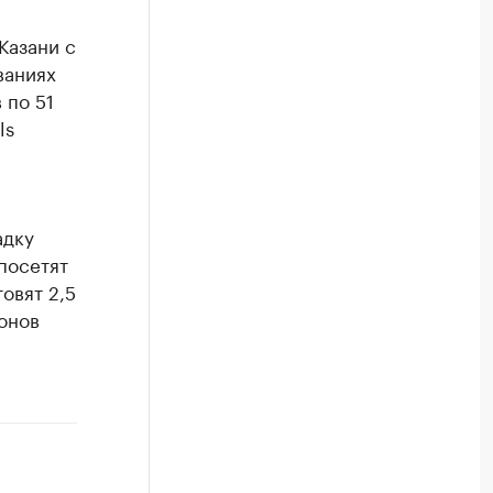
Казани с
ваниях
 по 51
ls
адку
посетят
овят 2,5
онов