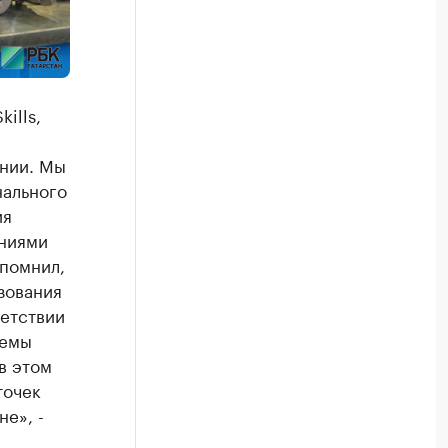
ills,
м
ении. Мы
нального
ия
аниями
апомнил,
зования
ветствии
темы
в этом
точек
е», -