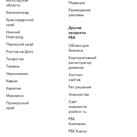
Редакция
область
Размещение
Калининград
рекламы
Краснодарский
край
Другие
Нижний
продукты
Новгород
РБК
Пермский край
Облако для
бизнеса
Ростов-на-Дону
Корпоративный
Татарстан
регистратор
Тюмень
доменов
Черноземье
Хостинг
сайтов
Кавказ
Рег.решения
Карелия
Знакомства
Мурманск
Сайт
Приморский
знакомств
край
podbor.ru
РБК
Компании
РБК Курсы