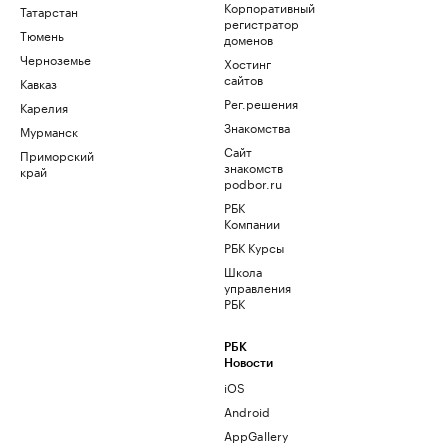
Корпоративный
Татарстан
регистратор
Тюмень
доменов
Черноземье
Хостинг
сайтов
Кавказ
Рег.решения
Карелия
Знакомства
Мурманск
Сайт
Приморский
знакомств
край
podbor.ru
РБК
Компании
РБК Курсы
Школа
управления
РБК
РБК
Новости
iOS
Android
AppGallery