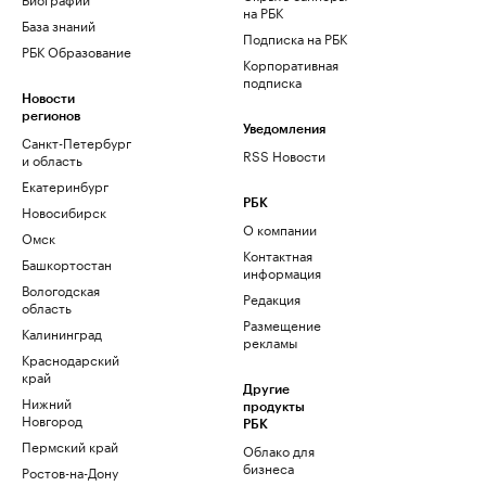
на РБК
База знаний
Подписка на РБК
РБК Образование
Корпоративная
подписка
Новости
регионов
Уведомления
Санкт-Петербург
RSS Новости
и область
Екатеринбург
РБК
Новосибирск
О компании
Омск
Контактная
Башкортостан
информация
Вологодская
Редакция
область
Размещение
Калининград
рекламы
Краснодарский
край
Другие
Нижний
продукты
Новгород
РБК
Пермский край
Облако для
бизнеса
Ростов-на-Дону