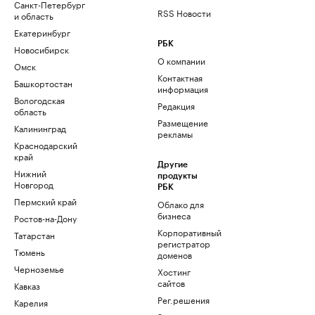
Санкт-Петербург
RSS Новости
и область
Екатеринбург
РБК
Новосибирск
О компании
Омск
Контактная
Башкортостан
информация
Вологодская
Редакция
область
Размещение
Калининград
рекламы
Краснодарский
край
Другие
Нижний
продукты
Новгород
РБК
Пермский край
Облако для
бизнеса
Ростов-на-Дону
Корпоративный
Татарстан
регистратор
Тюмень
доменов
Черноземье
Хостинг
сайтов
Кавказ
Рег.решения
Карелия