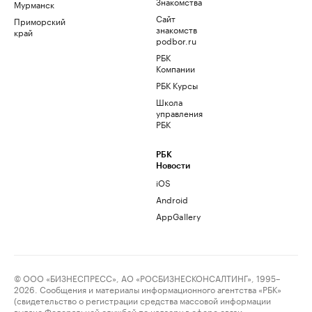
Знакомства
Мурманск
Сайт
Приморский
знакомств
край
podbor.ru
РБК
Компании
РБК Курсы
Школа
управления
РБК
РБК
Новости
iOS
Android
AppGallery
© ООО «БИЗНЕСПРЕСС», АО «РОСБИЗНЕСКОНСАЛТИНГ», 1995–
2026. Сообщения и материалы информационного агентства «РБК»
(свидетельство о регистрации средства массовой информации
выдано Федеральной службой по надзору в сфере связи,