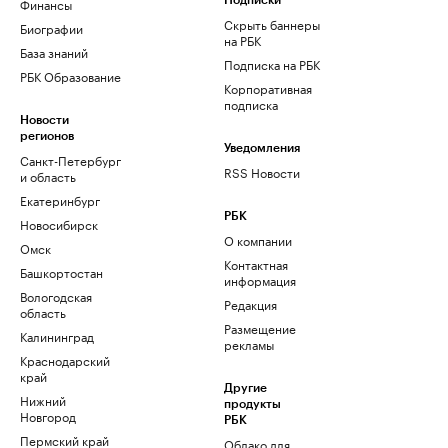
Финансы
Подписки
Скрыть баннеры
Биографии
на РБК
База знаний
Подписка на РБК
РБК Образование
Корпоративная
подписка
Новости
регионов
Уведомления
Санкт-Петербург
RSS Новости
и область
Екатеринбург
РБК
Новосибирск
О компании
Омск
Контактная
Башкортостан
информация
Вологодская
Редакция
область
Размещение
Калининград
рекламы
Краснодарский
край
Другие
Нижний
продукты
Новгород
РБК
Пермский край
Облако для