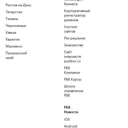
бизнеса
Ростов-на-Дону
Корпоративный
Татарстан
регистратор
Тюмень
доменов
Черноземье
Хостинг
сайтов
Кавказ
Рег.решения
Карелия
Знакомства
Мурманск
Сайт
Приморский
знакомств
край
podbor.ru
РБК
Компании
РБК Курсы
Школа
управления
РБК
РБК
Новости
iOS
Android