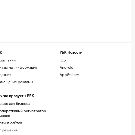
К
РБК Новости
компании
iOS
нтактная информация
Android
дакция
AppGallery
змещение рекламы
угие продукты РБК
лако для бизнеса
рпоративный регистратор
менов
стинг сайтов
г.решения