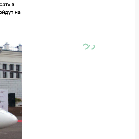
сат» в
ойдут на