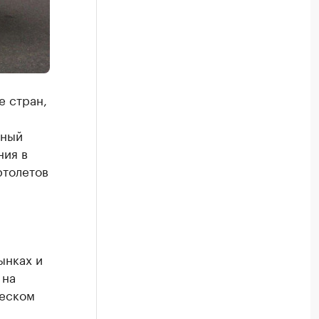
е стран,
ьный
ния в
ртолетов
ынках и
 на
ческом