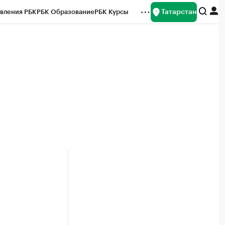
Татарстан
вления РБК
РБК Образование
РБК Курсы
рейтинги
Франшизы
Газета
ок наличной валюты