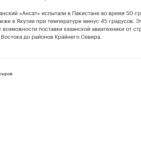
анский «Ансат» испытали в Пакистане во время 50-г
акже в Якутии при температуре минус 45 градусов. Э
 возможности поставки казанской авиатехники от ст
 Востока до районов Крайнего Севера.
сыров