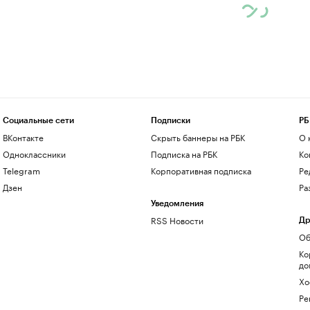
Социальные сети
Подписки
РБ
ВКонтакте
Скрыть баннеры на РБК
О 
Одноклассники
Подписка на РБК
Ко
Telegram
Корпоративная подписка
Ре
Дзен
Ра
Уведомления
RSS Новости
Др
Об
Ко
до
Хо
Ре