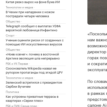
Китая резко вырос на фоне бума ИИ
Технологии и медиа
В Чехии при нападении с ножом
пострадали четыре человека
Общество
Telegraph сообщил о выплатах УЕФА
вероятной любовнице Инфантино
«Поскольк
Спорт
нам важн
Ученые оценили риски от созданных с
помощью ИИ искусственных вирусов
возможно
Общество
директор 
«Ноев ковчег»: почему в восточной
горах по
Арктике эволюция шла непрерывно
и сократи
РБК и УК Первая
Сооснователь Wikipedia назвал ее
эксплуат
рупором пропаганды под эгидой ЦРУ
Технологии и медиа
По словам
Зеленский встретился с президентом
Сербии Вучичем
использо
Политика
в рамках 
Как устроены приватные террасы в
предстоя
квартирах «Серии плюс»
салоне Ai
РБК и ПИК Серия плюс