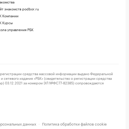
акомства
йт знакомств podbor.ru
К Компании
К Курсы
ола управления РБК
регистрации средства массовой информации выдано Федеральной
и сетевого издания «РБК» (свидетельство о регистрации средства
ор) 03.12.2021 за номером ЭЛ №ФС77-82385) сопровождаются
ерсональных данных
Политика обработки файлов cookie
·