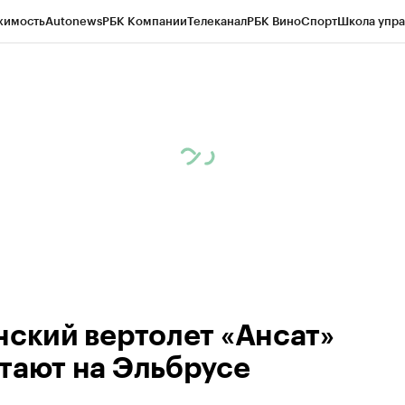
жимость
Autonews
РБК Компании
Телеканал
РБК Вино
Спорт
Школа упра
ипто
РБК Бизнес-среда
Дискуссионный клуб
Исследования
Кредитные 
рагентов
Политика
Экономика
Бизнес
Технологии и медиа
Финансы
Рын
нский вертолет «Ансат»
тают на Эльбрусе