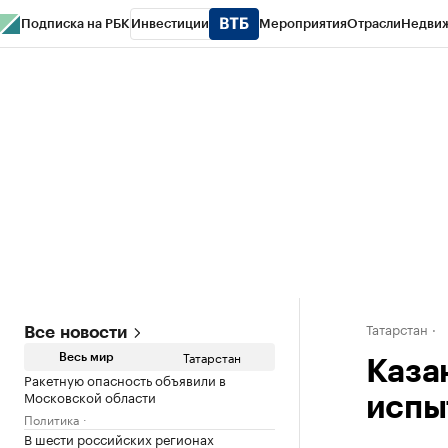
Подписка на РБК
Инвестиции
Мероприятия
Отрасли
Недви
РБК Life
Тренды
Визионеры
Национальные проекты
Город
Стиль
Кр
Спецпроекты СПб
Конференции СПб
Спецпроекты
Проверка конт
Татарстан
Все новости
Татарстан
Весь мир
Каза
Ракетную опасность объявили в
Московской области
испы
Политика
В шести российских регионах