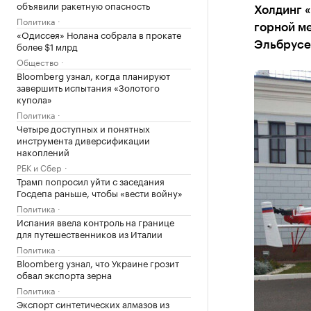
объявили ракетную опасность
Холдинг «
Политика
горной ме
«Одиссея» Нолана собрала в прокате
более $1 млрд
Эльбрусе,
Общество
Bloomberg узнал, когда планируют
завершить испытания «Золотого
купола»
Политика
Четыре доступных и понятных
инструмента диверсификации
накоплений
РБК и Сбер
Трамп попросил уйти с заседания
Госдепа раньше, чтобы «вести войну»
Политика
Испания ввела контроль на границе
для путешественников из Италии
Политика
Bloomberg узнал, что Украине грозит
обвал экспорта зерна
Политика
Экспорт синтетических алмазов из