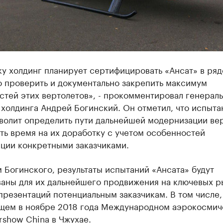
у холдинг планирует сертифицировать «Ансат» в ряд
о проверить и документально закрепить максимум
стей этих вертолетов», - прокомментировал генерал
холдинга Андрей Богинский. Он отметил, что испыта
зволит определить пути дальнейшей модернизации ве
ть время на их доработку с учетом особенностей
ации конкретными заказчиками.
 Богинского, результаты испытаний «Ансата» будут
ваны для их дальнейшего продвижения на ключевых р
презентаций потенциальным заказчикам. В том числе,
щем в ноябре 2018 года Международном аэрокосми
rshow China в Чжухае.