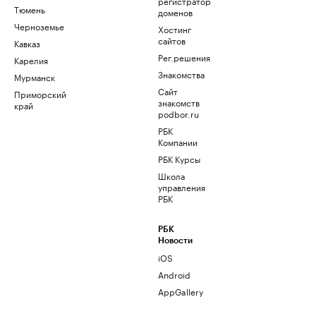
регистратор
Тюмень
доменов
Черноземье
Хостинг
сайтов
Кавказ
Рег.решения
Карелия
Знакомства
Мурманск
Сайт
Приморский
знакомств
край
podbor.ru
РБК
Компании
РБК Курсы
Школа
управления
РБК
РБК
Новости
iOS
Android
AppGallery