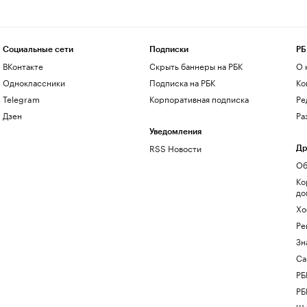
Социальные сети
Подписки
РБ
ВКонтакте
Скрыть баннеры на РБК
О 
Одноклассники
Подписка на РБК
Ко
Telegram
Корпоративная подписка
Ре
Дзен
Ра
Уведомления
RSS Новости
Др
Об
Ко
до
Хо
Ре
Зн
Са
РБ
РБ
Шк