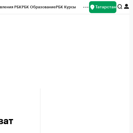
Татарстан
вления РБК
РБК Образование
РБК Курсы
рейтинги
Франшизы
Газета
ок наличной валюты
ват