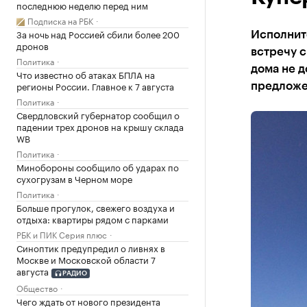
последнюю неделю перед ним
Подписка на РБК
За ночь над Россией сбили более 200
Исполнит
дронов
встречу с
Политика
дома не д
Что известно об атаках БПЛА на
регионы России. Главное к 7 августа
предлож
Политика
Свердловский губернатор сообщил о
падении трех дронов на крышу склада
WB
Политика
Минобороны сообщило об ударах по
сухогрузам в Черном море
Политика
Больше прогулок, свежего воздуха и
отдыха: квартиры рядом с парками
РБК и ПИК Серия плюс
Синоптик предупредил о ливнях в
Москве и Московской области 7
августа
РАДИО
Общество
Чего ждать от нового президента