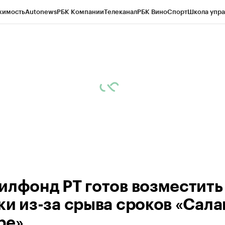
жимость
Autonews
РБК Компании
Телеканал
РБК Вино
Спорт
Школа упра
ипто
РБК Бизнес-среда
Дискуссионный клуб
Исследования
Кредитные 
рагентов
Политика
Экономика
Бизнес
Технологии и медиа
Финансы
Рын
илфонд РТ готов возместить
ки из-за срыва сроков «Сала
ре»