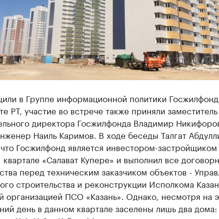
щили в Группе информационной политики Госжилфонд
е РТ, участие во встрече также приняли заместитель
ельного директора Госжилфонда Владимир Никифоро
нженер Наиль Каримов. В ходе беседы Талгат Абдулл
 что Госжилфонд является инвестором-застройщиком
1 квартале «Салават Купере» и выполнил все договор
ства перед техническим заказчиком объектов - Упра
ого строительства и реконструкции Исполкома Казан
 организацией ПСО «Казань». Однако, несмотря на э
ий день в данном квартале заселены лишь два дома: 