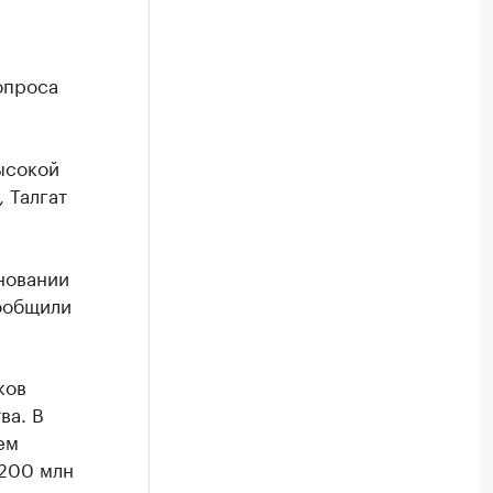
опроса
ысокой
 Талгат
новании
сообщили
ков
ва. В
ем
 200 млн