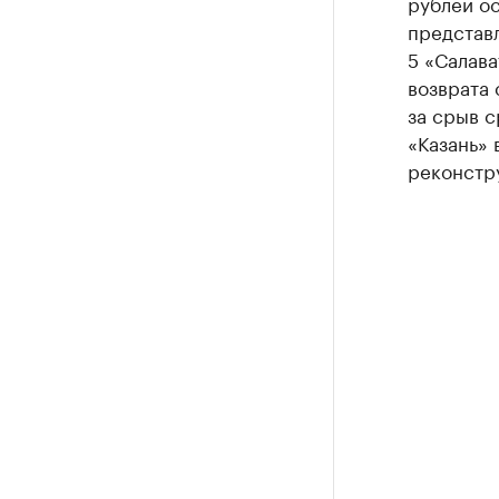
рублей ос
представле
5 «Салава
возврата
за срыв с
«Казань» 
реконстр