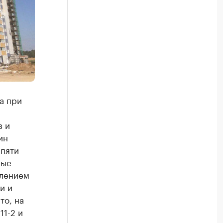
а при
в и
ин
 пяти
ные
влением
и и
то, на
11-2 и