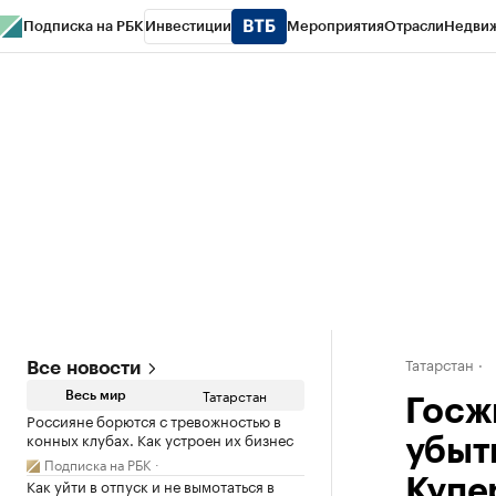
Подписка на РБК
Инвестиции
Мероприятия
Отрасли
Недви
РБК Life
Тренды
Визионеры
Национальные проекты
Город
Стиль
Кр
Спецпроекты СПб
Конференции СПб
Спецпроекты
Проверка конт
Татарстан
Все новости
Татарстан
Весь мир
Госж
Россияне борются с тревожностью в
конных клубах. Как устроен их бизнес
убыт
Подписка на РБК
Как уйти в отпуск и не вымотаться в
Купе