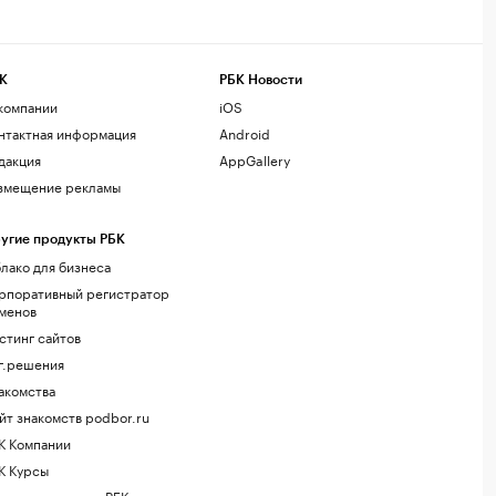
К
РБК Новости
компании
iOS
нтактная информация
Android
дакция
AppGallery
змещение рекламы
угие продукты РБК
лако для бизнеса
рпоративный регистратор
менов
стинг сайтов
г.решения
акомства
йт знакомств podbor.ru
К Компании
К Курсы
ола управления РБК