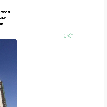
ровел
чьи
яд