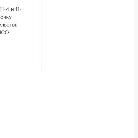
1-4 и 11-
рочку
ельства
 ПСО