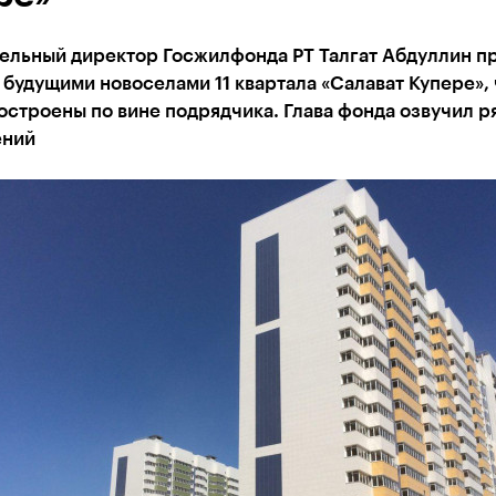
ельный директор Госжилфонда РТ Талгат Абдуллин п
 будущими новоселами 11 квартала «Салават Купере», 
остроены по вине подрядчика. Глава фонда озвучил р
ений