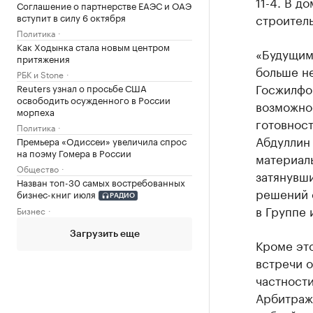
11-4. В до
Соглашение о партнерстве ЕАЭС и ОАЭ
вступит в силу 6 октября
строител
Политика
Как Ходынка стала новым центром
«Будущим
притяжения
больше не
РБК и Stone
Госжилфо
Reuters узнал о просьбе США
освободить осужденного в России
возможно
морпеха
готовност
Политика
Абдуллин
Премьера «Одиссеи» увеличила спрос
на поэму Гомера в России
материаль
Общество
затянувши
Назван топ-30 самых востребованных
решений с
бизнес-книг июля
РАДИО
в Группе
Бизнес
Загрузить еще
Кроме эт
встречи о
частности
Арбитраж