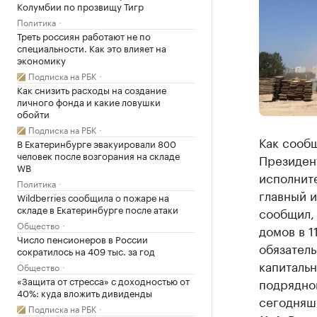
Колумбии по прозвищу Тигр
Политика
Треть россиян работают не по
специальности. Как это влияет на
экономику
Подписка на РБК
Как снизить расходы на создание
личного фонда и какие ловушки
обойти
Подписка на РБК
Как сооб
В Екатеринбурге эвакуировали 800
человек после возгорания на складе
Президент
WB
исполнит
Политика
главный и
Wildberries сообщила о пожаре на
складе в Екатеринбурге после атаки
сообщил,
Общество
домов в 1
Число пенсионеров в России
обязатель
сократилось на 409 тыс. за год
капитальн
Общество
«Защита от стресса» с доходностью от
подрядной
40%: куда вложить дивиденды
сегодняшн
Подписка на РБК