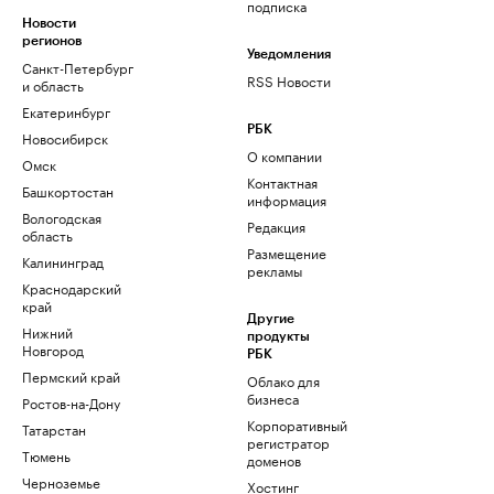
подписка
Новости
регионов
Уведомления
Санкт-Петербург
RSS Новости
и область
Екатеринбург
РБК
Новосибирск
О компании
Омск
Контактная
Башкортостан
информация
Вологодская
Редакция
область
Размещение
Калининград
рекламы
Краснодарский
край
Другие
Нижний
продукты
Новгород
РБК
Пермский край
Облако для
бизнеса
Ростов-на-Дону
Корпоративный
Татарстан
регистратор
Тюмень
доменов
Черноземье
Хостинг