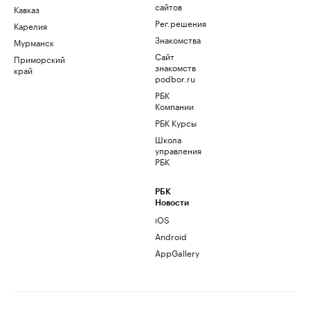
сайтов
Кавказ
Рег.решения
Карелия
Знакомства
Мурманск
Сайт
Приморский
знакомств
край
podbor.ru
РБК
Компании
РБК Курсы
Школа
управления
РБК
РБК
Новости
iOS
Android
AppGallery