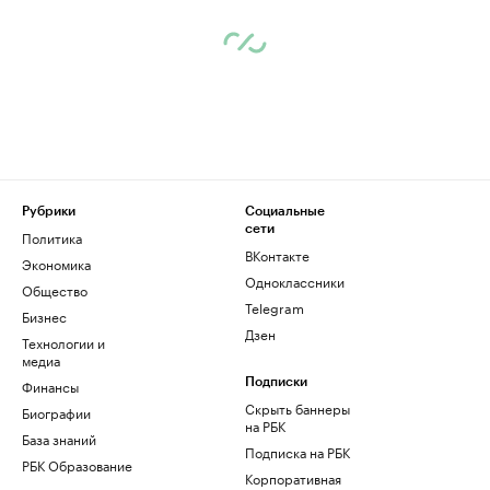
Рубрики
Социальные
сети
Политика
ВКонтакте
Экономика
Одноклассники
Общество
Telegram
Бизнес
Дзен
Технологии и
медиа
Финансы
Подписки
Скрыть баннеры
Биографии
на РБК
База знаний
Подписка на РБК
РБК Образование
Корпоративная