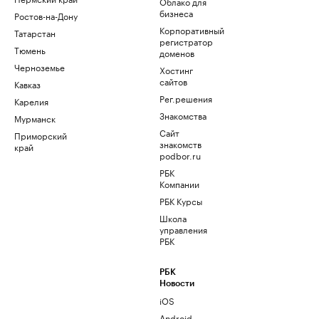
Облако для
бизнеса
Ростов-на-Дону
Корпоративный
Татарстан
регистратор
Тюмень
доменов
Черноземье
Хостинг
сайтов
Кавказ
Рег.решения
Карелия
Знакомства
Мурманск
Сайт
Приморский
знакомств
край
podbor.ru
РБК
Компании
РБК Курсы
Школа
управления
РБК
РБК
Новости
iOS
Android