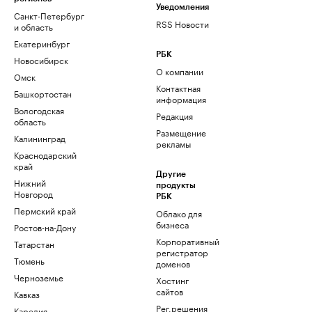
Уведомления
Санкт-Петербург
RSS Новости
и область
Екатеринбург
РБК
Новосибирск
О компании
Омск
Контактная
Башкортостан
информация
Вологодская
Редакция
область
Размещение
Калининград
рекламы
Краснодарский
край
Другие
Нижний
продукты
Новгород
РБК
Пермский край
Облако для
бизнеса
Ростов-на-Дону
Корпоративный
Татарстан
регистратор
Тюмень
доменов
Черноземье
Хостинг
сайтов
Кавказ
Рег.решения
Карелия