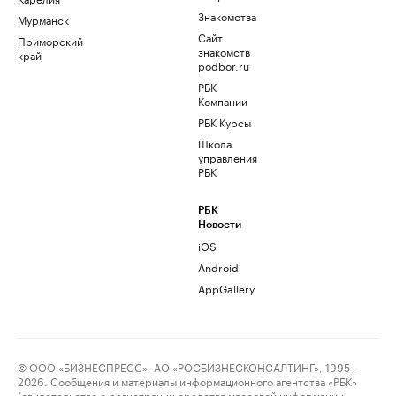
Знакомства
Мурманск
Сайт
Приморский
знакомств
край
podbor.ru
РБК
Компании
РБК Курсы
Школа
управления
РБК
РБК
Новости
iOS
Android
AppGallery
© ООО «БИЗНЕСПРЕСС», АО «РОСБИЗНЕСКОНСАЛТИНГ», 1995–
2026. Сообщения и материалы информационного агентства «РБК»
(свидетельство о регистрации средства массовой информации