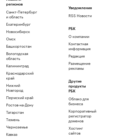
регионов
Уведомления
Санкт-Петербург
RSS Новости
и область
Екатеринбург
РБК
Новосибирск
О компании
Омск
Контактная
Башкортостан
информация
Вологодская
Редакция
область
Размещение
Калининград
рекламы
Краснодарский
край
Другие
Нижний
продукты
Новгород
РБК
Пермский край
Облако для
бизнеса
Ростов-на-Дону
Корпоративный
Татарстан
регистратор
Тюмень
доменов
Черноземье
Хостинг
сайтов
Кавказ