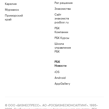
Рег.решения
Карелия
Знакомства
Мурманск
Сайт
Приморский
знакомств
край
podbor.ru
РБК
Компании
РБК Курсы
Школа
управления
РБК
РБК
Новости
iOS
Android
AppGallery
© ООО «БИЗНЕСПРЕСС», АО «РОСБИЗНЕСКОНСАЛТИНГ», 1995–
2026. Сообщения и материалы информационного агентства «РБК»