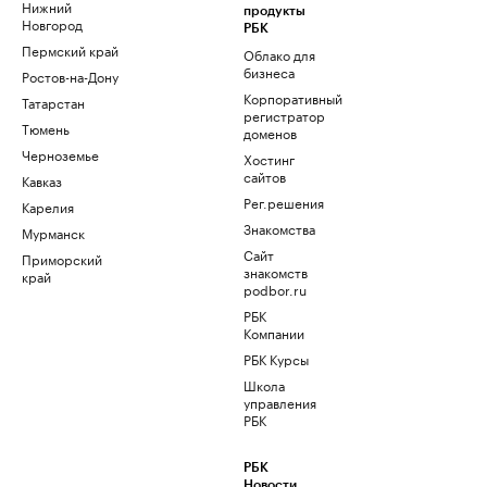
Нижний
продукты
Новгород
РБК
Пермский край
Облако для
бизнеса
Ростов-на-Дону
Корпоративный
Татарстан
регистратор
Тюмень
доменов
Черноземье
Хостинг
сайтов
Кавказ
Рег.решения
Карелия
Знакомства
Мурманск
Сайт
Приморский
знакомств
край
podbor.ru
РБК
Компании
РБК Курсы
Школа
управления
РБК
РБК
Новости