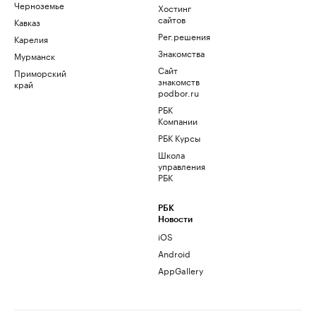
Черноземье
Хостинг
сайтов
Кавказ
Рег.решения
Карелия
Знакомства
Мурманск
Сайт
Приморский
знакомств
край
podbor.ru
РБК
Компании
РБК Курсы
Школа
управления
РБК
РБК
Новости
iOS
Android
AppGallery