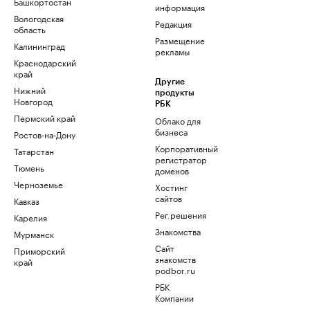
Башкортостан
информация
Вологодская
Редакция
область
Размещение
Калининград
рекламы
Краснодарский
край
Другие
Нижний
продукты
Новгород
РБК
Пермский край
Облако для
бизнеса
Ростов-на-Дону
Корпоративный
Татарстан
регистратор
Тюмень
доменов
Черноземье
Хостинг
сайтов
Кавказ
Рег.решения
Карелия
Знакомства
Мурманск
Сайт
Приморский
знакомств
край
podbor.ru
РБК
Компании