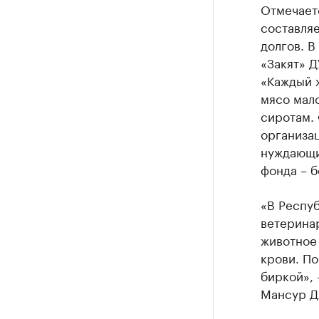
Отмечает
составляе
долгов. В
«Закят» Д
«Каждый 
мясо мал
сиротам.
организац
нуждающим
фонда – б
«В Респуб
ветерина
животное
крови. П
биркой», 
Мансур Д