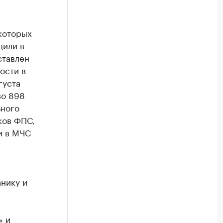
 которых
щили в
ставлен
ости в
густа
во 898
ьного
ков ФПС,
и в МЧС
анику и
» и