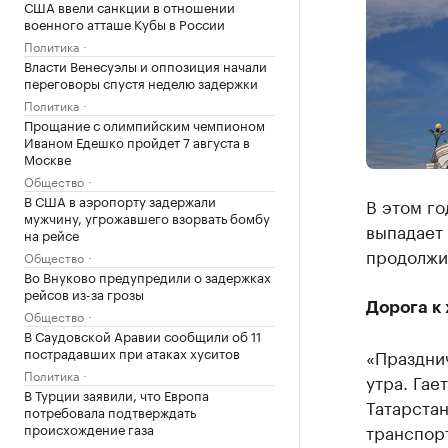
США ввели санкции в отношении
военного атташе Кубы в России
Политика
Власти Венесуэлы и оппозиция начали
переговоры спустя неделю задержки
Политика
Прощание с олимпийским чемпионом
Иваном Едешко пройдет 7 августа в
Москве
Общество
В США в аэропорту задержали
В этом го
мужчину, угрожавшего взорвать бомбу
выпадает 
на рейсе
продолжит
Общество
Во Внуково предупредили о задержках
рейсов из-за грозы
Дорога к
Общество
В Саудовской Аравии сообщили об 11
пострадавших при атаках хуситов
«Празднич
Политика
утра. Гае
В Турции заявили, что Европа
Татарстан
потребовала подтверждать
происхождение газа
транспорт