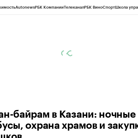
жимость
Autonews
РБК Компании
Телеканал
РБК Вино
Спорт
Школа упра
ипто
РБК Бизнес-среда
Дискуссионный клуб
Исследования
Кредитные 
рагентов
Политика
Экономика
Бизнес
Технологии и медиа
Финансы
Рын
ан-байрам в Казани: ночные
бусы, охрана храмов и закуп
шков