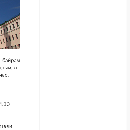
н-байрам
дным, а
час.
4.30
М
ители