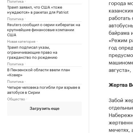
Политика
города м
Трамп заявил, что США «тоже
казански
нуждаются» в ракетах для Patriot
работать 
Политика
автобусны
Reuters сообщил о серии кибератак на
крупнейшие финансовые компании
байрама 
США
«Режим р
Новая категория
год опред
Трамп подписал указы,
ограничивающие право на
предусмот
гражданство по рождению
машиномес
Политика
августа»,
В Пензенской области ввели план
«Ковер»
Политика
Жертва 
Четыре человека погибли при взрыве в
автобусе в Сирии
Общество
Забой же
отдельны
Загрузить еще
Набережн
жертвенны
мечетях, 