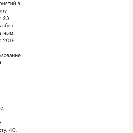
риятий в
чнут
и 23
урбан-
атным.
а 2018
ьзование
0
е,
7
ту, 40.