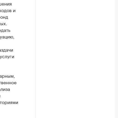
шения
ходов и
фонд
ых.
едать
уацию,
аздачи
услуги
тарным,
твенное
ализа
й
иториями