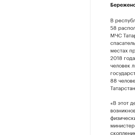
Бережено
В республ
58 распол
МЧС Тата
спасатель
местах пр
2018 год
человек л
государст
88 челове
Татарстан
«В этот д
возникнов
физически
министер
скоплени