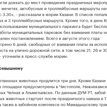
огли доехать до мест проведения праздничных мероп
х мечетях, автобусные и троллейбусные маршруты на
с 3.30», - рассказали в мэрии Казани. В список попал
х и 3 троллейбусных маршрута. Кроме того, в день К
использование муниципального паркинга будет беспл
аботы муниципальных парковок без взимания платы н
елен постановлением. Всего в августе этого года
рено 6 дней, свободных от взимания платы за испол
та на улично-дорожной сети, в том числе 21, 26 и 3
 - уточнили в пресс-службе мэрии.
Всевышнему
ртвенных животных продлится три дня. Кроме Казани
е площадки предусмотрены в Чистополе, Нижнекамск
ых Челнах и Альметьевске. По данным ДУМ РТ, забой
х животных стартует после праздничного намаза в 1
а также в забойном комплексе по Мамадышскому трак