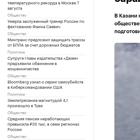
температурного рекорда в Москве 7
августа
Общество
В Казани 
Умерла заслуженный тренер России по
обществен
фехтованию Фаина Саевич
подготови
Общество
Минтранс предложил защищать трассы
от БПЛА за счет дорожных бюджетов
Политика
Супруге главы издательства «Джем»
предъявили обвинение в
мошенничестве
Общество
Bloomberg узнал о серии самоубийств
в Киберкомандовании США
Политика
Землетрясение магнитудой 4,1
произошло в Туве
Общество
Средняя пенсия неработающих
превысила ₽35 тыс. в семи регионах
России
Общество