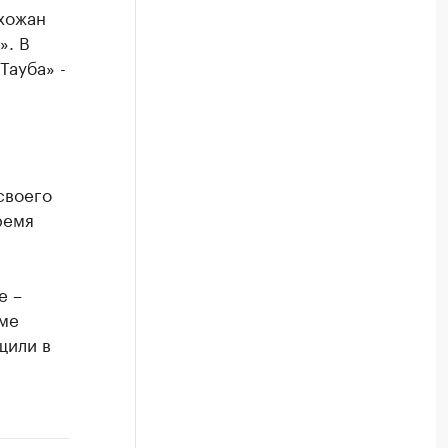
ихожан
». В
Тауба» -
своего
ремя
е –
ме
щили в