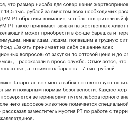
ся, что размер нисаба для совершения жертвоприно
т 18,5 тыс. рублей за вычетом всех необходимых рас
 ДУМ РТ обратили внимание, что благотворительный 
УМ РТ также принимает заявки на жертвенных животн
желающий может приобрести в фонде барашка и пер
оимущим, инвалидам, людям, попавшим в трудную сит
 Фонд «Закят» принимает на себя решение всех
ионных вопросов: от закупки по оптовой цене и до р
ся», - рассказали в пресс-службе. Отмечается, что 
есплатные, а стоимость баранов – 7 тыс. рублей.
лике Татарстан все места забоя соответствуют сани
рным и пожарным нормам безопасности. Каждое жер
 проверяется ветеринарами путем лабораторного ан
осле чего здоровое животное помечается специально
- рассказал заместитель муфтия РТ по работе с терр
жалялетдинов.