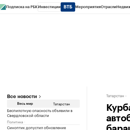
Подписка на РБК
Инвестиции
Мероприятия
Отрасли
Недви
РБК Life
Тренды
Визионеры
Национальные проекты
Город
Стиль
Кр
Спецпроекты СПб
Конференции СПб
Спецпроекты
Проверка конт
Татарстан
Все новости
Татарстан
Весь мир
Курб
Беспилотную опасность объявили в
Свердловской области
авто
Политика
Синоптик допустил обновление
бара