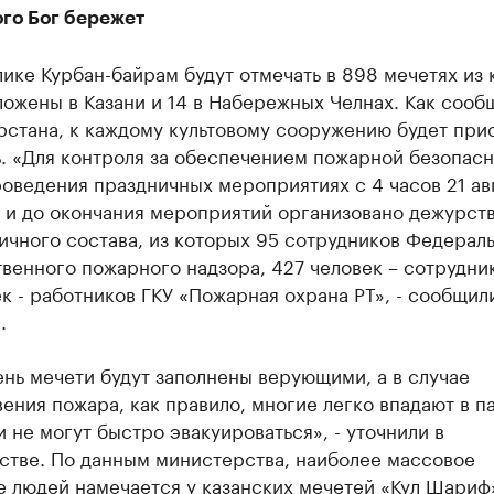
го Бог бережет
ике Курбан-байрам будут отмечать в 898 мечетях из
ожены в Казани и 14 в Набережных Челнах. Как сооб
рстана, к каждому культовому сооружению будет при
. «Для контроля за обеспечением пожарной безопасн
оведения праздничных мероприятиях с 4 часов 21 ав
а и до окончания мероприятий организовано дежурст
ичного состава, из которых 95 сотрудников Федерал
венного пожарного надзора, 427 человек – сотрудни
к - работников ГКУ «Пожарная охрана РТ», - сообщил
.
ень мечети будут заполнены верующими, а в случае
ения пожара, как правило, многие легко впадают в п
 не могут быстро эвакуироваться», - уточнили в
стве. По данным министерства, наиболее массовое
е людей намечается у казанских мечетей «Кул Шариф