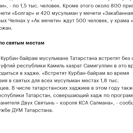
», - по 1,5 тыс. человек. Кроме этого около 800 пр
чети «Болгар» и 420 мусульман у мечети «Закабанная
х Челнах у «Ак мечети» ждут 500 человек, у храма «
ожан.
 по святым местам
Курбан-байрам мусульмане Татарстана встретят без 
уфтий республики Камиль хазрат Самигуллин в это в
одиться в хадже. «Встретят Курбан-байрам во время
ия в святых для всех мусульман местах 1,8 тыс.
цев. В числе татарстанских хаджиев в этом году такж
еспублики Татарстан, совершающий хадж по програм
анителя Двух Святынь – короля КСА Салмана», - сооб
ужбе ДУМ Татарстана.