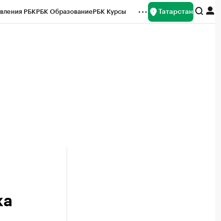
Татарстан
вления РБК
РБК Образование
РБК Курсы
рейтинги
Франшизы
Газета
ок наличной валюты
ка