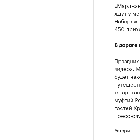
«Марджани
ждут у ме
Набережны
450 прих
В дороге
Праздник 
лидера. М
будет нах
путешеств
татарстан
муфтий Р
гостей Хр
пресс-сл
Авторы