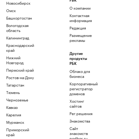
РБК
Новосибирск
О компании
Омск
Контактная
Башкортостан
информация
Вологодская
Редакция
область
Размещение
Калининград
рекламы
Краснодарский
край
Другие
Нижний
продукты
Новгород
РБК
Пермский край
Облако для
бизнеса
Ростов-на-Дону
Корпоративный
Татарстан
регистратор
Тюмень
доменов
Черноземье
Хостинг
сайтов
Кавказ
Рег.решения
Карелия
Знакомства
Мурманск
Сайт
Приморский
знакомств
край
podbor.ru