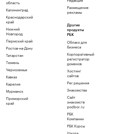
область
Размещение
Калининград
рекламы
Краснодарский
край
Другие
Нижний
продукты
Новгород
РБК
Пермский край
Облако для
бизнеса
Ростов-на-Дону
Корпоративный
Татарстан
регистратор
Тюмень
доменов
Черноземье
Хостинг
сайтов
Кавказ
Рег.решения
Карелия
Знакомства
Мурманск
Сайт
Приморский
знакомств
край
podbor.ru
РБК
Компании
РБК Курсы
Школа