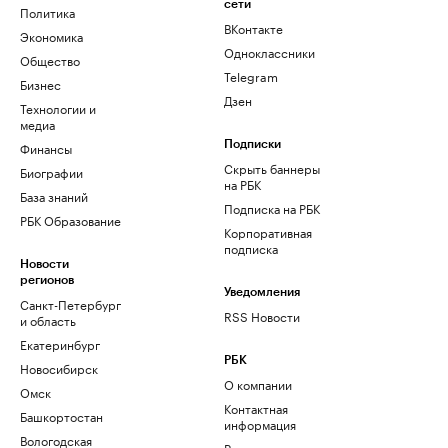
сети
Политика
ВКонтакте
Экономика
Одноклассники
Общество
Telegram
Бизнес
Дзен
Технологии и
медиа
Финансы
Подписки
Скрыть баннеры
Биографии
на РБК
База знаний
Подписка на РБК
РБК Образование
Корпоративная
подписка
Новости
регионов
Уведомления
Санкт-Петербург
RSS Новости
и область
Екатеринбург
РБК
Новосибирск
О компании
Омск
Контактная
Башкортостан
информация
Вологодская
Редакция