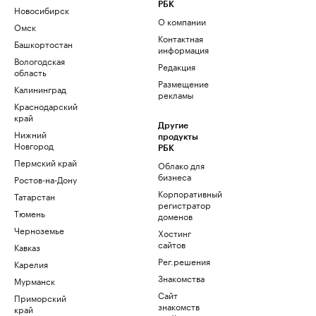
РБК
Новосибирск
О компании
Омск
Контактная
Башкортостан
информация
Вологодская
Редакция
область
Размещение
Калининград
рекламы
Краснодарский
край
Другие
Нижний
продукты
Новгород
РБК
Пермский край
Облако для
бизнеса
Ростов-на-Дону
Корпоративный
Татарстан
регистратор
Тюмень
доменов
Черноземье
Хостинг
сайтов
Кавказ
Рег.решения
Карелия
Знакомства
Мурманск
Сайт
Приморский
знакомств
край