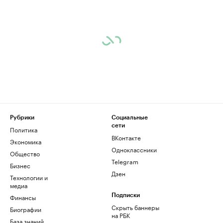
Рубрики
Социальные
сети
Политика
ВКонтакте
Экономика
Одноклассники
Общество
Telegram
Бизнес
Дзен
Технологии и
медиа
Финансы
Подписки
Скрыть баннеры
Биографии
на РБК
База знаний