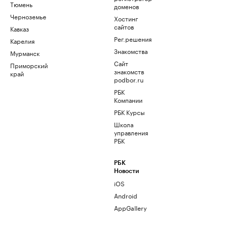
Тюмень
доменов
Черноземье
Хостинг
сайтов
Кавказ
Рег.решения
Карелия
Знакомства
Мурманск
Сайт
Приморский
знакомств
край
podbor.ru
РБК
Компании
РБК Курсы
Школа
управления
РБК
РБК
Новости
iOS
Android
AppGallery