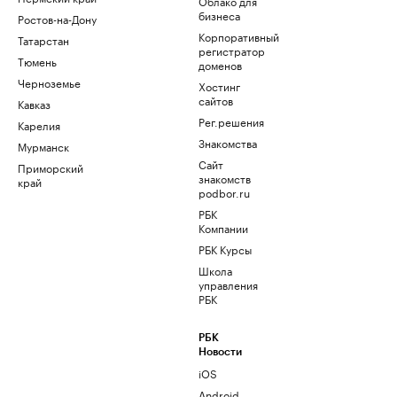
Облако для
бизнеса
Ростов-на-Дону
Корпоративный
Татарстан
регистратор
Тюмень
доменов
Черноземье
Хостинг
сайтов
Кавказ
Рег.решения
Карелия
Знакомства
Мурманск
Сайт
Приморский
знакомств
край
podbor.ru
РБК
Компании
РБК Курсы
Школа
управления
РБК
РБК
Новости
iOS
Android