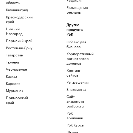
область
Размещение
Калининград
рекламы
Краснодарский
край
Другие
Нижний
продукты
Новгород
РБК
Пермский край
Облако для
бизнеса
Ростов-на-Дону
Корпоративный
Татарстан
регистратор
Тюмень
доменов
Черноземье
Хостинг
сайтов
Кавказ
Рег.решения
Карелия
Знакомства
Мурманск
Сайт
Приморский
знакомств
край
podbor.ru
РБК
Компании
РБК Курсы
Школа