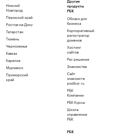
Другие
Нижний
продукты
Новгород
РБК
Пермский край
Облако для
бизнеса
Ростов-на-Дону
Корпоративный
Татарстан
регистратор
Тюмень
доменов
Черноземье
Хостинг
сайтов
Кавказ
Рег.решения
Карелия
Знакомства
Мурманск
Сайт
Приморский
знакомств
край
podbor.ru
РБК
Компании
РБК Курсы
Школа
управления
РБК
РБК