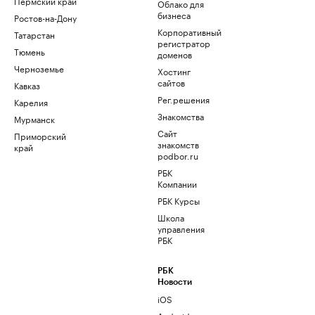
Пермский край
Облако для
бизнеса
Ростов-на-Дону
Корпоративный
Татарстан
регистратор
Тюмень
доменов
Черноземье
Хостинг
сайтов
Кавказ
Рег.решения
Карелия
Знакомства
Мурманск
Сайт
Приморский
знакомств
край
podbor.ru
РБК
Компании
РБК Курсы
Школа
управления
РБК
РБК
Новости
iOS