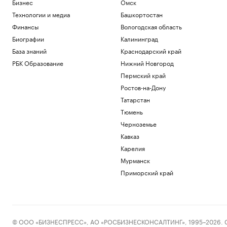
Люксембург обвинил ЕС во взятии
Бизнес
Омск
Шенгена «в заложники»
Технологии и медиа
Башкортостан
Политика
Финансы
Вологодская область
JAC назвал сроки появления нового
Биографии
Калининград
рамного внедорожника JS9 в России
Авто
База знаний
Краснодарский край
Роскачество сообщило о кишечной
РБК Образование
Нижний Новгород
палочке в бургерах пяти ресторанов
Пермский край
Общество
Ростов-на-Дону
Конец «золотой лихорадки»: к чему
привела эпоха быстрых карьер в IT
Татарстан
Подписка на РБК
Тюмень
Черноземье
Загрузить еще
Кавказ
Карелия
Мурманск
Приморский край
© ООО «БИЗНЕСПРЕСС», АО «РОСБИЗНЕСКОНСАЛТИНГ», 1995–2026. Сообщ