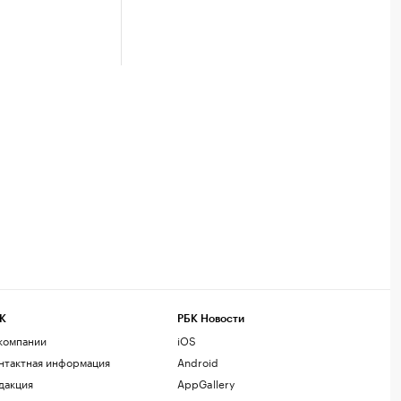
К
РБК Новости
компании
iOS
нтактная информация
Android
дакция
AppGallery