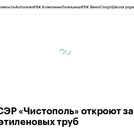
жимость
Autonews
РБК Компании
Телеканал
РБК Вино
Спорт
Школа упра
ипто
РБК Бизнес-среда
Дискуссионный клуб
Исследования
Кредитные 
рагентов
Политика
Экономика
Бизнес
Технологии и медиа
Финансы
Рын
СЭР «Чистополь» откроют за
этиленовых труб