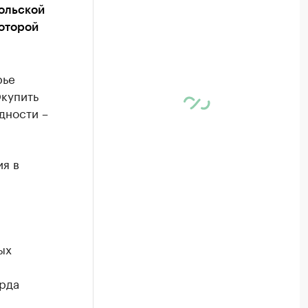
польской
которой
рье
Окупить
дности –
я в
-
ых
и
арда