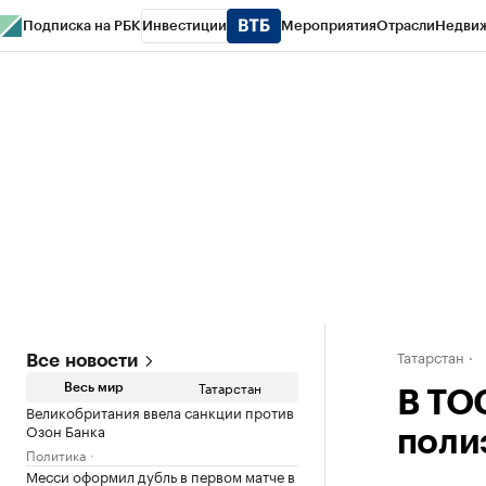
Подписка на РБК
Инвестиции
Мероприятия
Отрасли
Недви
РБК Life
Тренды
Визионеры
Национальные проекты
Город
Стиль
Кр
Спецпроекты СПб
Конференции СПб
Спецпроекты
Проверка конт
Татарстан
Все новости
Татарстан
Весь мир
В ТО
Великобритания ввела санкции против
Озон Банка
поли
Политика
Месси оформил дубль в первом матче в