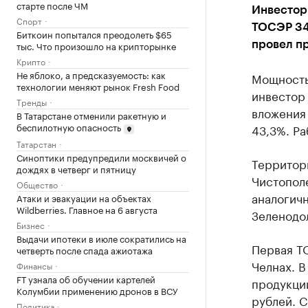
старте после ЧМ
Инвестор 
Спорт
ТОСЭР 34 
Биткоин попытался преодолеть $65
тыс. Что произошло на крипторынке
провел п
Крипто
Не яблоко, а предсказуемость: как
Мощность 
технологии меняют рынок Fresh Food
инвестор 
Тренды
вложения 
В Татарстане отменили ракетную и
беспилотную опасность
43,3%. Ра
Татарстан
Синоптики предупредили москвичей о
Территор
дождях в четверг и пятницу
Чистополе
Общество
аналогичн
Атаки и эвакуации на объектах
Wildberries. Главное на 6 августа
Зеленодо
Бизнес
Выдачи ипотеки в июле сократились на
Первая ТО
четверть после спада ажиотажа
Челнах. В
Финансы
FT узнала об обучении картелей
продукции
Колумбии применению дронов в ВСУ
рублей. С
Политика