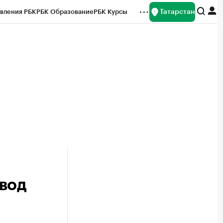
Татарстан
вления РБК
РБК Образование
РБК Курсы
рейтинги
Франшизы
Газета
ок наличной валюты
вод