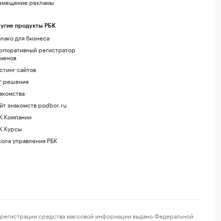
змещение рекламы
угие продукты РБК
лако для бизнеса
рпоративный регистратор
менов
стинг сайтов
г.решения
акомства
йт знакомств podbor.ru
К Компании
К Курсы
ола управления РБК
регистрации средства массовой информации выдано Федеральной