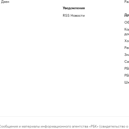
Дзен
Ра
Уведомления
RSS Новости
Др
Об
Ко
до
Хо
Ре
Зн
Са
РБ
РБ
Шк
ения и материалы информационного агентства «РБК» (свидетельство о 