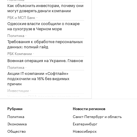
Как объяснить инвесторам, почему они
могут доверять деньги компании
РБК и МСП Банк
Одесские власти сообщили о пожаре
на сухогрузе в Черном море
Политика
Требования к обработке персональных
данных: полный гайд
РБК Компании
Военная операция на Украине. Главное
Политика
Акции IT-компании «Софтлайн»
подскочили на 16% без видимых
причин
Инвестиции
Ученые из США показали уникальные
фото Солнца с «перьями» на
поверхности
Рубрики
Новости регионов
Общество
Политика
Санкт-Петербург и область
Как Петербургская биржа влияет на
Экономика
Екатеринбург
бизнес и экономику
Общество
Новосибирск
РБК и Петербургская Биржа