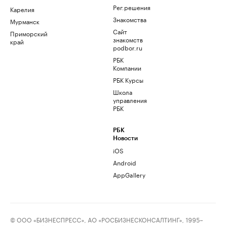
Рег.решения
Карелия
Знакомства
Мурманск
Сайт
Приморский
знакомств
край
podbor.ru
РБК
Компании
РБК Курсы
Школа
управления
РБК
РБК
Новости
iOS
Android
AppGallery
© ООО «БИЗНЕСПРЕСС», АО «РОСБИЗНЕСКОНСАЛТИНГ», 1995–