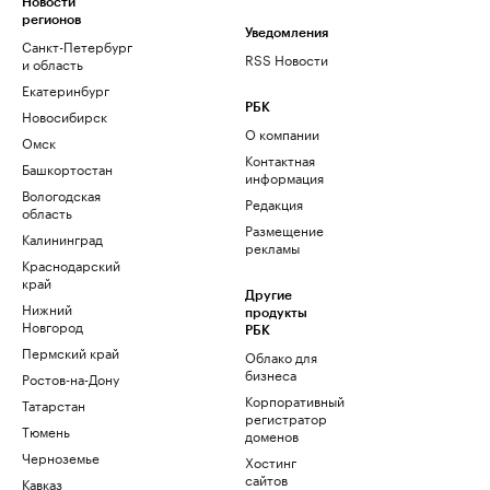
Новости
регионов
Уведомления
Санкт-Петербург
RSS Новости
и область
Екатеринбург
РБК
Новосибирск
О компании
Омск
Контактная
Башкортостан
информация
Вологодская
Редакция
область
Размещение
Калининград
рекламы
Краснодарский
край
Другие
Нижний
продукты
Новгород
РБК
Пермский край
Облако для
бизнеса
Ростов-на-Дону
Корпоративный
Татарстан
регистратор
Тюмень
доменов
Черноземье
Хостинг
сайтов
Кавказ